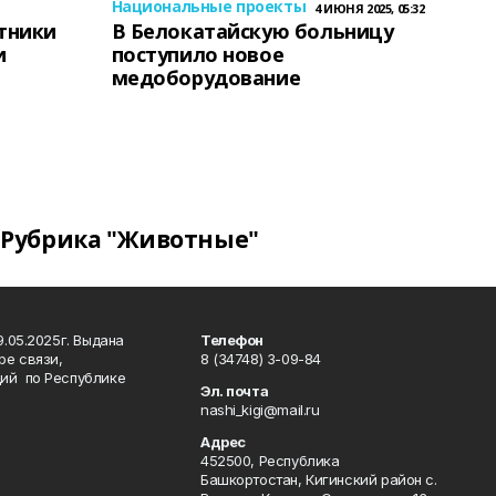
Национальные проекты
4 ИЮНЯ 2025, 05:32
тники
В Белокатайскую больницу
и
поступило новое
медоборудование
Рубрика "Животные"
.05.2025г. Выдана
Телефон
ре связи,
8 (34748) 3-09-84
ий по Республике
Эл. почта
nashi_kigi@mail.ru
Адрес
452500, Республика
Башкортостан, Кигинский район с.