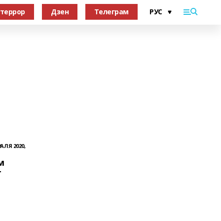
террор
Дзен
Телеграм
АЛЯ 2020,
м
т