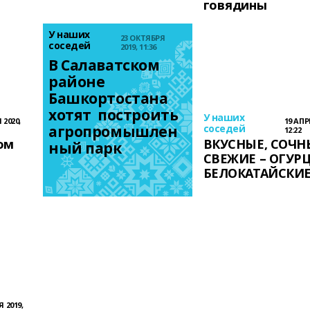
говядины
У наших
23 ОКТЯБРЯ
соседей
2019, 11:36
В Салаватском 
районе 
Башкортостана  
хотят  построить 
У наших
 2020,
19 АПР
агропромышлен
соседей
12:22
ом
ВКУСНЫЕ, СОЧН
ный парк
СВЕЖИЕ – ОГУР
БЕЛОКАТАЙСКИ
 2019,