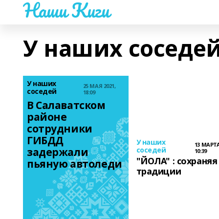
Наши Киги
У наших соседе
У наших
25 МАЯ 2021,
соседей
18:09
В Салаватском 
районе 
сотрудники 
ГИБДД 
У наших
13 МАРТА
задержали 
соседей
10:39
"ЙОЛА" : сохраняя
пьяную автоледи
традиции