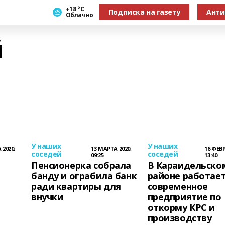
+18 °С
Подписка на газету
Анти
Облачно
й
У наших
У наших
 2020,
13 МАРТА 2020,
16 ФЕВР
соседей
соседей
09:25
13:40
Пенсионерка собрала
В Караидельско
банду и ограбила банк
районе работае
ради квартиры для
современное
внучки
предприятие по
откорму КРС и
производству