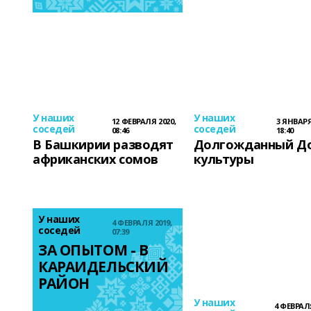
У наших
У наших
12 ФЕВРАЛЯ 2020,
3 ЯНВАРЯ
соседей
соседей
08:46
18:40
В Башкирии разводят
Долгожданный Д
африканских сомов
культуры
У наших
4 ФЕВРАЛЯ 2019,
соседей
07:39
ЗА ОПЫТОМ - В 
КАРАИДЕЛЬСКИЙ 
РАЙОН
У наших
4 ФЕВРАЛЯ