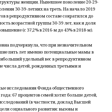
 структуры женщин. Нынешнее поколение 20-29-
ления 30-39-летних на треть. На начало 2019
ов в репродуктивном составе сократился до
ность возрастной группы 30-39 лет, как и доля
ышение (с 37,2% в 2016-м до 43% в 2018-м).
овна подчеркнула, что при незначительном
шие пять лет именно потенциальные мамы в
 наибольший удельный вес в репродуктивном
ние числа детей, рожденных третьими и
ые исследования Фонда общественного
 года: 67 процентов семей хотят больше детей,
исследований (в частности, доклад Высшей
ли социального развития: вызовы и