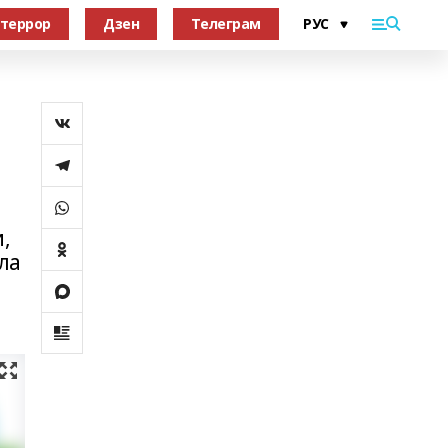
террор
Дзен
Телеграм
,
ла