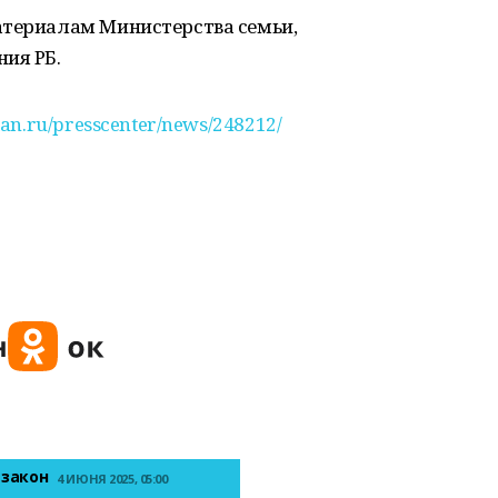
атериалам Министерства семьи,
ия РБ.
tan.ru/presscenter/news/248212/
 закон
4 ИЮНЯ 2025, 05:00