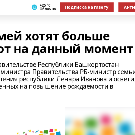
+25 °С
Подписка на газету
Анти
Облачно
мей хотят больше
ют на данный момент
авительстве Республики Башкортостан
-министра Правительства РБ-министр семьи
ления республики Ленара Иванова и освети
ленных на повышение рождаемости в