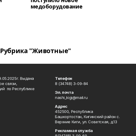
и
поступило новое
медоборудование
Рубрика "Животные"
.05.2025г. Выдана
Телефон
ре связи,
8 (34748) 3-09-84
ий по Республике
Эл. почта
nashi_kigi@mail.ru
Адрес
452500, Республика
Башкортостан, Кигинский район с.
Верхние Киги, ул. Советская, д.13
Рекламная служба
8(34748) 3-09-69