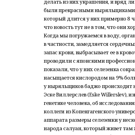
делать из них украшения, и вряд ли 
были прекрасными ныряльщиками. П
который длится у них примерно 8 ч
что новость тут не в том, что они хо
Когда мы погружаемся в воду, орга
в частности, замедляется сердечный
запас крови, выбрасывает ее в кров
проводили с японскими професси
показали, что у них селезенка сокр
насыщается кислородом на 9% больш
у ныряльщиков баджо происходит н
Эске Виллерслев (Eske Willerslev),
генетике человека, об исследовани
коллеги из Копенгагенского универ
аппарата размеры селезенки у неск
народа салуан, который живет там ж