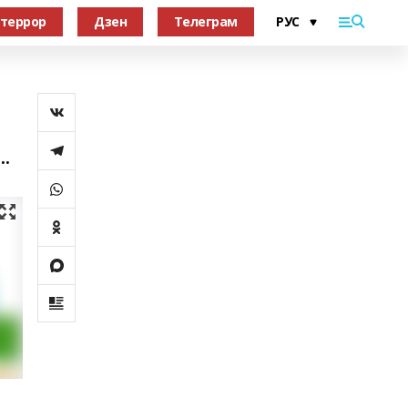
террор
Дзен
Телеграм
..