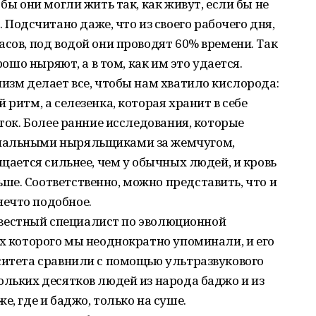
бы они могли жить так, как живут, если бы не
одсчитано даже, что из своего рабочего дня,
асов, под водой они проводят 60% времени. Так
рошо ныряют, а в том, как им это удается.
низм делает все, чтобы нам хватило кислорода:
 ритм, а селезенка, которая хранит в себе
оток. Более ранние исследования, которые
ональными ныряльщиками за жемчугом,
ащается сильнее, чем у обычных людей, и кровь
е. Соответственно, можно представить, что и
ечто подобное.
 известный специалист по эволюционной
ях которого мы неоднократно упоминали, и его
ситета сравнили с помощью ультразвукового
ольких десятков людей из народа баджо и из
е, где и баджо, только на суше.