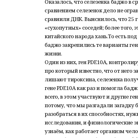
Оказалось, что селезенка баджо в 
сравнением селезенок дело не огра
сравнили ДНК. Выяснилось, что 25 ге
«сухопутных» соседей; более того, э
китайского народа хань.То есть под
баджо закрепились те варианты ген
жизни.
Один из них, ген PDE10A, контроли
про который известно, что от него 
лишают тироксина, селезенка получ
гене PDE10A как раз и помогла бадж
всего, в этом участвуют и другие г
потому, что мы разгадали загадку 
разобраться в их способностях, ну
исследования, и физиологические э
узнаём, как работает организм чело