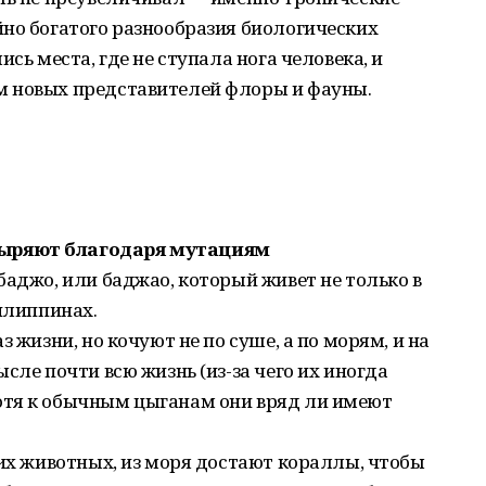
но богатого разнообразия биологических
сь места, где не ступала нога человека, и
м новых представителей флоры и фауны.
ыряют благодаря мутациям
баджо, или баджао, который живет не только в
Филиппинах.
 жизни, но кочуют не по суше, а по морям, и на
сле почти всю жизнь (из-за чего их иногда
отя к обычным цыганам они вряд ли имеют
гих животных, из моря достают кораллы, чтобы