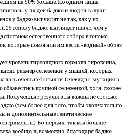
среднем на 50% больше. Но одним лишь
ничилось: у людей баджо и людей салуан
нов у баджо выглядят не так, как у их
ти 25 генов у баджо выглядят иначе, чем у
 действием естественного отбора в геноме
ов, которые помогали им вести «водный» образ
рует уровень тиреоидного гормона тироксина,
зависит размер селезенки: у мышей, которых
алась очень небольшой. Очевидно, мутация в
о обзавестись крупной селезенкой, хотя, скорее
ены. Полученные результаты важны не столько
баджо (тем более для того, чтобы окончательно
жны и дополнительные генетические
ксперименты). Во-первых, так мы больше
века вообще, и, возможно, благодаря баджо