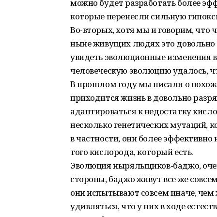
можно будет разработать более э
которые перенесли сильную гипокс
Во-вторых, хотя мы и говорим, что
ныне живущих людях это довольно 
увидеть эволюционные изменения в г
человеческую эволюцию удалось, чт
В прошлом году мы писали о похож
приходится жизнь в довольно разря
адаптироваться к недостатку кисло
несколько генетических мутаций, к
в частности, они более эффективно
того кислорода, который есть.
Эволюция ныряльщиков-баджо, очев
стороны, баджо живут все же совсе
они испытывают совсем иначе, чем 
удивляться, что у них в ходе естес