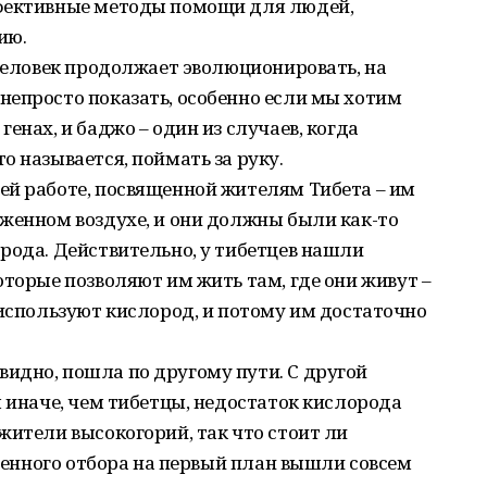
ффективные методы помощи для людей,
ию.
 человек продолжает эволюционировать, на
непросто показать, особенно если мы хотим
енах, и баджо – один из случаев, когда
о называется, поймать за руку.
ей работе, посвященной жителям Тибета – им
женном воздухе, и они должны были как-то
рода. Действительно, у тибетцев нашли
оторые позволяют им жить там, где они живут –
 используют кислород, и потому им достаточно
идно, пошла по другому пути. С другой
м иначе, чем тибетцы, недостаток кислорода
жители высокогорий, так что стоит ли
твенного отбора на первый план вышли совсем