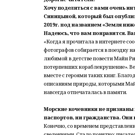
Хочу поделиться с вами очень 
Синицыной, который был опублик
2019г. под названием «Земля ниж
Надеюсь, что вам понравится. Ва
«Когда я прочитала в интернете со
фотографов собирается в поездку н
любимой в детстве повести Майн Р
потерпевших кораблекрушение». Ве
вместе с героями таких книг. Благ
описаниям природы, которыми Май
навсегда отпечаталась в памяти.
Морские кочевники не признаны 
паспортов, ни гражданства. Они
Конечно, со временем представлен
сведениями. Стало понятно: писат