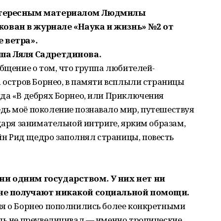
интересным материалом Людмилы
ован в журнале «Наука и жизнь» №2 от
е ветра».
ша Ляля Садретдинова.
общение о том, что группа любителей-
а остров Борнео, в памяти всплыли страницы
ида «В дебрях Борнео, или Приключения
дь моё поколение познавало мир, путешествуя
одаря занимательной интриге, ярким образам,
н Рид щедро заполнял страницы, повесть
ни одним государством. У них нет ни
 не получают никакой социальной помощи.
ия о Борнео пополнились более конкретными
ель не преувеличивал — именно тропические