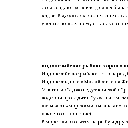
леса создают условия для необычай
видов. В джунглях Борнео ещё остали
учёные по-прежнему открывают та
индонезийские рыбаки хорошо н
Индонезийские рыбаки – это народ 
Индонезии, но и в Малайзии, и на 
Многие из баджо ведут кочевой образ
воде они проводят в буквальном смы
называют «морскими цыганами», х
какое-то отношение).
В море они охотятся на рыбу и дру