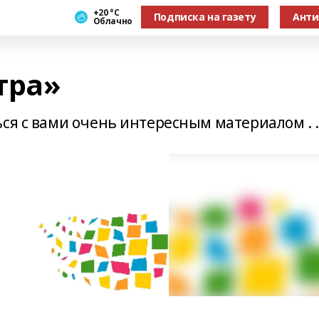
+20 °С
Подписка на газету
Анти
Облачно
тра»
ся с вами очень интересным материалом . .