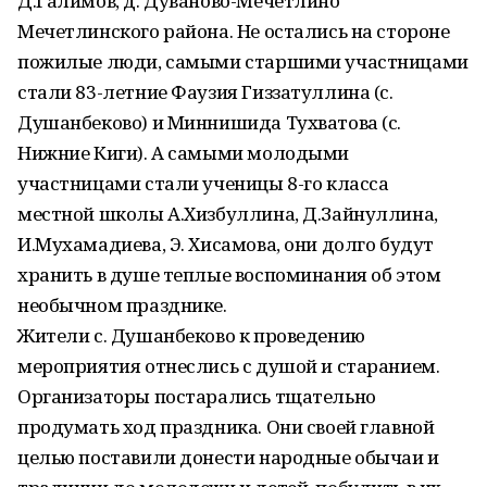
Д.Галимов, д. Дуваново-Мечетлино
Мечетлинского района. Не остались на стороне
пожилые люди, самыми старшими участницами
стали 83-летние Фаузия Гиззатуллина (с.
Душанбеково) и Миннишида Тухватова (с.
Нижние Киги). А самыми молодыми
участницами стали ученицы 8-го класса
местной школы А.Хизбуллина, Д.Зайнуллина,
И.Мухамадиева, Э. Хисамова, они долго будут
хранить в душе теплые воспоминания об этом
необычном празднике.
Жители с. Душанбеково к проведению
мероприятия отнеслись с душой и старанием.
Организаторы постарались тщательно
продумать ход праздника. Они своей главной
целью поставили донести народные обычаи и