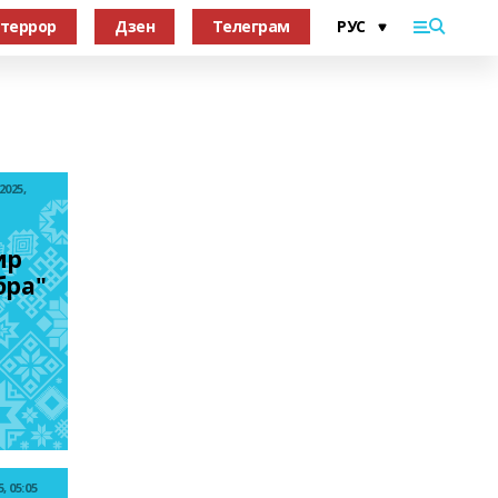
террор
Дзен
Телеграм
2025,
р 
бра"
, 05:05