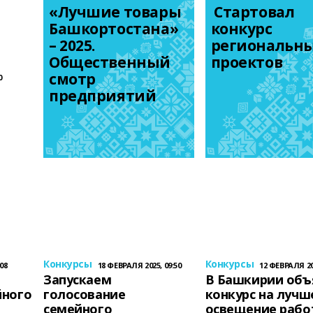
«Лучшие товары 
 Стартовал 
Башкортостана» 
конкурс 
– 2025. 
региональны
Общественный 
проектов
смотр 
0
предприятий
Конкурсы
Конкурсы
08
18 ФЕВРАЛЯ 2025, 09:50
12 ФЕВРАЛЯ 202
Запускаем
В Башкирии объ
йного
голосование
конкурс на лучш
семейного
освещение рабо