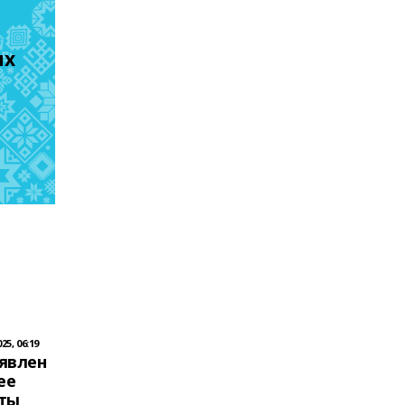
х 
5, 06:19
явлен
ее
ты