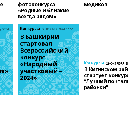
е
фотоконкурса
медиков
«Родные и близкие
всегда рядом»
Конкурсы
 06:54
5 НОЯБРЯ 2024, 11:51
В Башкирии 
стартовал 
Всероссийский 
конкурс 
«Народный 
Конкурсы
29 ОКТЯБРЯ 202
В Кигинском ра
мя»
участковый – 
стартует конкур
2024»
“Лучший почтал
районки”