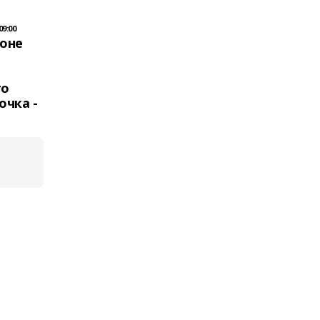
09:00
йоне
го
очка -