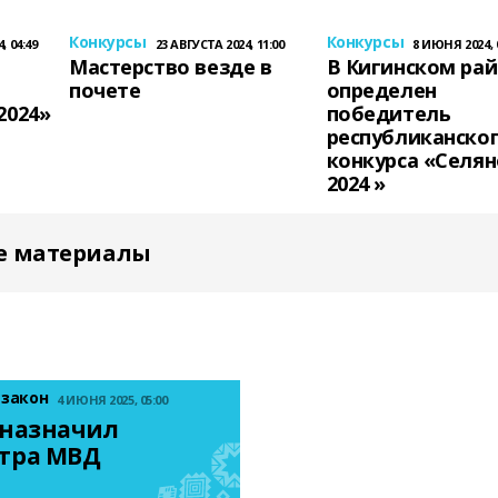
Конкурсы
Конкурсы
, 04:49
23 АВГУСТА 2024, 11:00
8 ИЮНЯ 2024, 
Мастерство везде в
В Кигинском ра
почете
определен
2024»
победитель
республиканско
конкурса «Селян
2024 »
е материалы
 закон
4 ИЮНЯ 2025, 05:00
назначил 
тра МВД