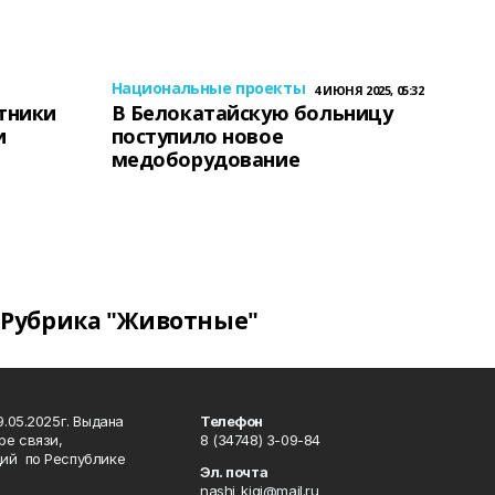
Национальные проекты
4 ИЮНЯ 2025, 05:32
тники
В Белокатайскую больницу
и
поступило новое
медоборудование
Рубрика "Животные"
.05.2025г. Выдана
Телефон
ре связи,
8 (34748) 3-09-84
ий по Республике
Эл. почта
nashi_kigi@mail.ru