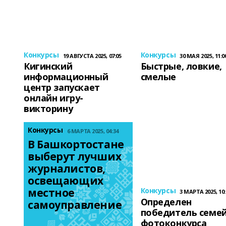
Конкурсы
Конкурсы
19 АВГУСТА 2025, 07:05
30 МАЯ 2025, 11:0
Кигинский
Быстрые, ловкие,
информационный
смелые
центр запускает
онлайн игру-
викторину
Конкурсы
6 МАРТА 2025, 04:34
В Башкортостане 
выберут лучших 
журналистов, 
освещающих 
местное 
Конкурсы
3 МАРТА 2025, 10:
Определен
самоуправление
победитель семе
фотоконкурса