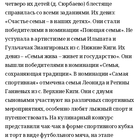
четверо их детей (д. Сюрбаево) блестяще
справилась со всеми заданиями. Их девиз:
«Счастье семьи – в наших детях». Они стали
победителями в номинации «Поющая семья». Не
уступала в артистизме и семья Ильшата и
Гульчачак Зиангировых из с. Нижние Киги. Их
девиз – «Семья жива – живет и государство». Они
вышли победителями в номинации «Семья,
сохраняющая традиции». В номинации «Самая
спортивная» отмечена семья Леонида и Регины
Ганиевых из с. Верхние Киги. Они с двумя
сыновьями участвуют на различных спортивных
мероприятиях, особенно любят лыжный спорт и
путешествовать. На кулинарный конкурс
представили чак-чак в форме спортивного кубка
и торт в виде футбольного мяча, на этапе