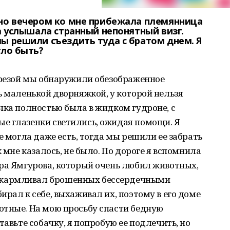
дно вечером ко мне прибежала племянница
са услышала странный непонятный визг.
мы решили съездить туда с братом днем. Я
гло быть?
ерезой мы обнаружили обезображенное
ь маленькой дворняжкой, у которой нельзя
чка полностью была в жидком гудроне, с
е глазенки светились, ожидая помощи. Я
е могла даже есть, тогда мы решили ее забрать
к мне казалось, не было. По дороге я вспомнила
ура Ямгурова, который очень любил животных,
кармливал брошенных бессердечными
рал к себе, выхаживал их, поэтому в его доме
отные. На мою просьбу спасти бедную
тавьте собачку, я попробую ее подлечить, но