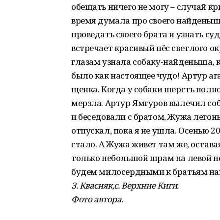
обещать ничего не могу – случай кр
время думала про своего найденыша
проведать своего брата и узнать су
встречает красивый пёс светлого окр
глазам узнала собаку-найденыша, к
было как настоящее чудо! Артур ага
щенка. Когда у собаки шерсть полн
мерзла. Артур Ямгуров вылечил соб
и беседовали с братом, Жужа легон
отпускал, пока я не ушла. Осенью 20
стало. А Жужа живет там же, остава
только небольшой шрам на левой но
будем милосердными к братьям н
З. Квасняк,
с. Верхние Киги.
Фото автора.