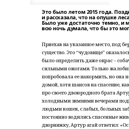
Это было летом 2015 года. Поз
и рассказала, что на опушке ле
Было уже достаточно темно, и 
всю ночь думала, что бы это мо
Приехав на указанное место, под б
существо. Это “чудовище” оказалос
было определить даже окрас – соба
сильными ожогами. Только жалобны
попробовала ее накормить, но она н
домой, хотя шансов на спасение, ка
про своего двоюродного брата Арт
холодными зимними вечерами под
людьми кошек, слабых, больных заби
постоянно водились спасенные жив
дворняжку, Артур агай ответил: «Ос