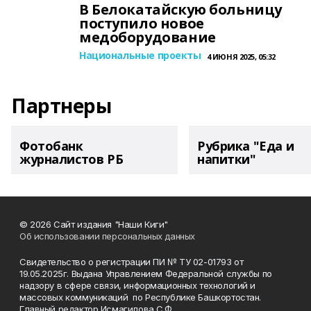
В Белокатайскую больницу
поступило новое
медоборудование
Национальные проекты
4 ИЮНЯ 2025, 05:32
Партнеры
Фотобанк
Рубрика "Еда и
журналистов РБ
напитки"
© 2026 Сайт издания "Наши Киги"
Об использовании персональных данных
Свидетельство о регистрации ПИ № ТУ 02-01793 от
19.05.2025г. Выдана Управлением Федеральной службы по
надзору в сфере связи, информационных технологий и
массовых коммуникаций по Республике Башкортостан.
Главный редактор Исмагилова С.Ф.