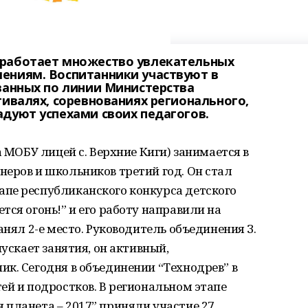
 работает множество увлекательных
ениям. Воспитанники участвуют в
ванных по линии Министерства
тивалях, соревнованиях регионального,
адуют успехами своих педагогов.
а МОБУ лицей с. Верхние Киги) занимается в
еров и школьников третий год. Он стал
пе республиканского конкурса детского
тся огонь!” и его работу направили на
анял 2-е место. Руководитель объединения З.
пускает занятия, он активный,
к. Сегодня в объединении “Технодрев” в
ей и подростков. В региональном этапе
планета – 2017” приняли участие 27