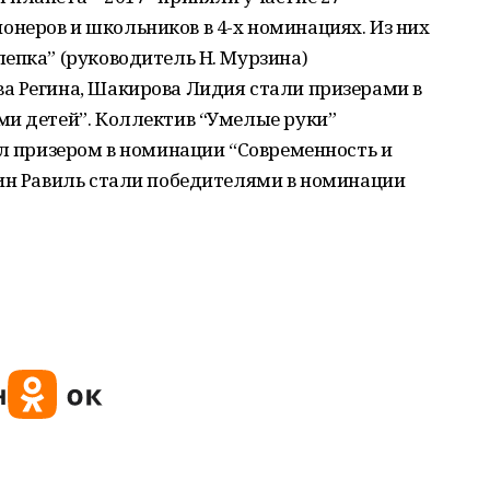
неров и школьников в 4-х номинациях. Из них
епка” (руководитель Н. Мурзина)
а Регина, Шакирова Лидия стали призерами в
ми детей”. Коллектив “Умелые руки”
ал призером в номинации “Современность и
фин Равиль стали победителями в номинации