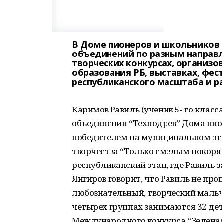
В Доме пионеров и школьников
объединений по разным направл
творческих конкурсах, организо
образования РБ, выставках, фес
республиканского масштаба и р
Каримов Равиль (ученик 5- го класс
объединении “Технодрев” Дома пион
победителем на муниципальном эта
творчества “Только смелым покоряе
республиканский этап, где Равиль з
Янгиров говорит, что Равиль не про
любознательный, творческий мальчи
четырех группах занимаются 32 дет
Международного конкурса “Зеленая 