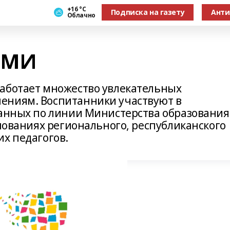
+16 °С
Подписка на газету
Анти
Облачно
АМИ
аботает множество увлекательных
ениям. Воспитанники участвуют в
ванных по линии Министерства образования
внованиях регионального, республиканского
их педагогов.