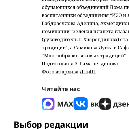
обучающихся объединений Дома пио
воспитанники объединения “ИЗО и л
Габдрасулова Аделина, Ахметдинов
номинации “Зеленая планета глаза
(руководитель Г. Хисретдинова) ст
традиции”, а Самикова Луиза и Са
“Многообразие вековых традиций” .
Подготовила З. Гималетдинова.
Фото из архива ДПиШ.
Читайте нас
Выбор редакции