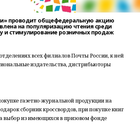
сии» проводит общефедеральную акцию
авлена на популяризацию чтения среди
ку и стимулирование розничных продаж
отделениях всех филиалов Почты России, к ней
гиональные издательства, дистрибьюторы
окупке газетно-журнальной продукции на
подарок сборник кроссвордов, при покупке книг
 на выбор из имеющихся в призовом фонде