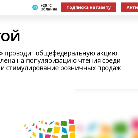
+20 °С
Подписка на газету
Анти
Облачно
ТОЙ
ии» проводит общефедеральную акцию
влена на популяризацию чтения среди
у и стимулирование розничных продаж