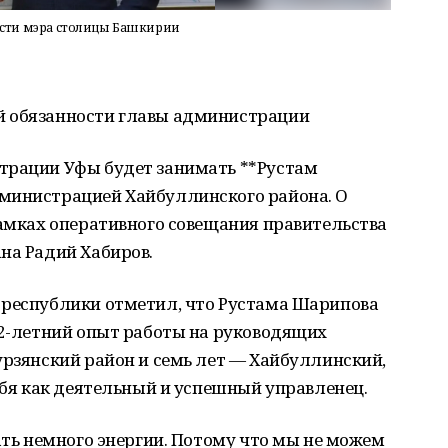
сти мэра столицы Башкирии
й обязанности главы администрации
трации Уфы будет занимать **Рустам
министрацией Хайбуллинского района. О
рамках оперативного совещания правительства
на Радий Хабиров.
 республики отметил, что Рустама Шарипова
12-летний опыт работы на руководящих
урзянский район и семь лет — Хайбуллинский,
себя как деятельный и успешный управленец.
ать немного энергии. Потому что мы не можем