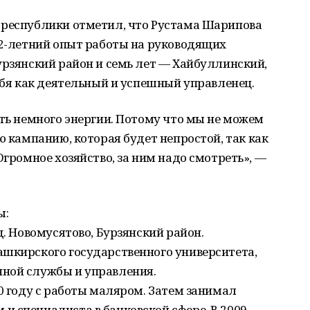
 республики отметил, что Рустама Шарипова
12-летний опыт работы на руководящих
урзянский район и семь лет — Хайбуллинский,
себя как деятельный и успешный управленец.
ать немного энергии. Потому что мы не можем
ю кампанию, которая будет непростой, так как
Огромное хозяйство, за ним надо смотреть», —
ы:
д. Новомусятово, Бурзянский район.
ашкирского государственного университета,
ной службы и управления.
00 году с работы маляром. Затем занимал
 специалиста в банковской сфере. В 2009