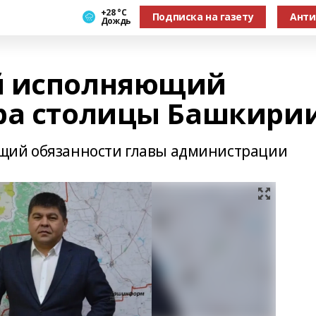
+28 °С
Подписка на газету
Анти
Дождь
й исполняющий
ра столицы Башкири
щий обязанности главы администрации