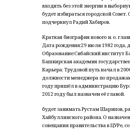
входить без этой энергии в выборну
будет избираться городской Совет. 
подчеркнул Радий Хабиров.
Краткая биография нового и. о. глав
Дата рождения:29 июля 1982 года, д
Образование:Сибайский институт Б
Башкирская академия государствен
Карьера: Трудовой путь начал в 20
должности менеджера по продажам и
году пришёл в администрацию Бурз
2012 году был назначен её главой.
будет занимать Рустам Шарипов, 
Хайбуллинского района. О назначен
совещания правительства в ЦУРе, с