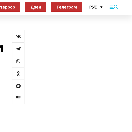
террор
Дзен
Телеграм
и