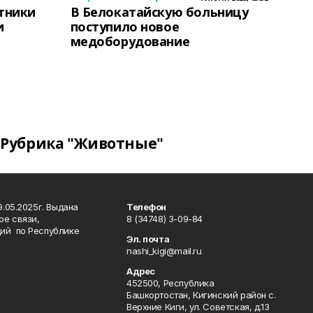
тники
В Белокатайскую больницу
и
поступило новое
медоборудование
Рубрика "Животные"
.05.2025г. Выдана
Телефон
ре связи,
8 (34748) 3-09-84
ий по Республике
Эл. почта
nashi_kigi@mail.ru
Адрес
452500, Республика
Башкортостан, Кигинский район с.
Верхние Киги, ул. Советская, д.13