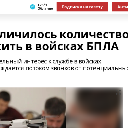
+26 °С
Подписка на газету
Анти
Облачно
личилось количеств
ть в войсках БПЛА
льный интерес к службе в войсках
рждается потоком звонков от потенциальны