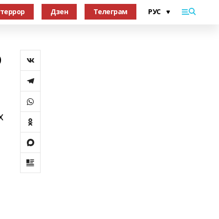
террор
Дзен
Телеграм
о
х