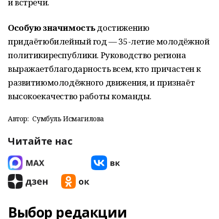
и
встречи.
Особую
значимость
достижению
придаёт
юбилейный
год
— 35-летие
молодёжной
политики
республики.
Руководство
региона
выражает
благодарность
всем,
кто
причастен
к
развитию
молодёжного
движения,
и
признаёт
высокое
качество
работы
команды.
Автор:
Сумбуль Исмагилова
Читайте нас
Выбор редакции