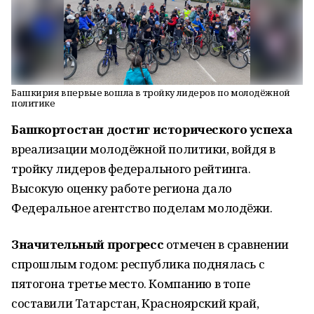
Башкирия впервые вошла в тройку лидеров по молодёжной
политике
Башкортостан
достиг
исторического
успеха
в
реализации
молодёжной
политики,
войдя
в
тройку
лидеров
федерального
рейтинга.
Высокую
оценку
работе
региона
дало
Федеральное
агентство
по
делам
молодёжи.
Значительный
прогресс
отмечен
в
сравнении
с
прошлым
годом:
республика
поднялась
с
пятого
на
третье
место.
Компанию
в
топе
составили
Татарстан,
Красноярский
край,