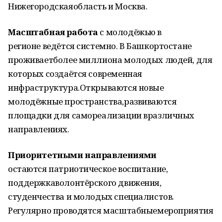
Нижегородская
область
и
Москва.
Масштабная
работа
с
молодёжью
в
регионе
ведётся
системно.
В
Башкортостане
проживает
более
миллиона
молодых
людей,
для
которых
создаётся
современная
инфраструктура.
Открываются
новые
молодёжные
пространства,
развиваются
площадки
для
самореализации
в
различных
направлениях.
Приоритетными
направлениями
остаются
патриотическое
воспитание,
поддержка
волонтёрского
движения,
студенчества
и
молодых
специалистов.
Регулярно
проводятся
масштабные
мероприятия