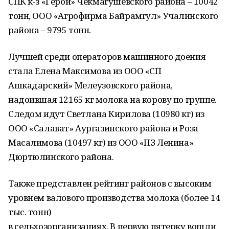
СПК к-з «Герой» Чекмагушевского района – 10042
тонн, ООО «Агрофирма Байрамгул» Учалинского
района – 9795 тонн.
Лучшей среди операторов машинного доения
стала Елена Максимова из ООО «СП
Ашкадарский» Мелеузовского района,
надоившая 12165 кг молока на корову по группе.
Следом идут Светлана Кирилова (10980 кг) из
ООО «Салават» Аургазинского района и Роза
Масалимова (10497 кг) из ООО «ПЗ Ленина»
Дюртюлинского района.
Также представлен рейтинг районов с высоким
уровнем валового производства молока (более 14
тыс. тонн)
в сельхозорганизациях. В первую пятерку вошли