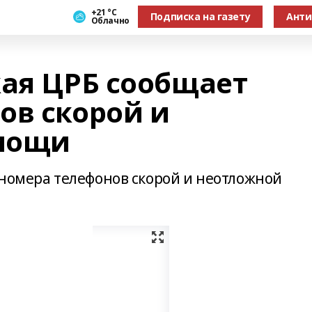
+21 °С
Подписка на газету
Анти
Облачно
кая ЦРБ сообщает
ов скорой и
мощи
 номера телефонов скорой и неотложной