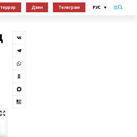
террор
Дзен
Телеграм
д