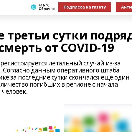
+16 °С
Подписка на газету
Анти
Облачно
 третьи сутки подря
смерть от COVID-19
 регистрируется летальный случай из-за
. Согласно данным оперативного штаба
ике за последние сутки скончался еще один
оличество погибших в регионе с начала
 человек.