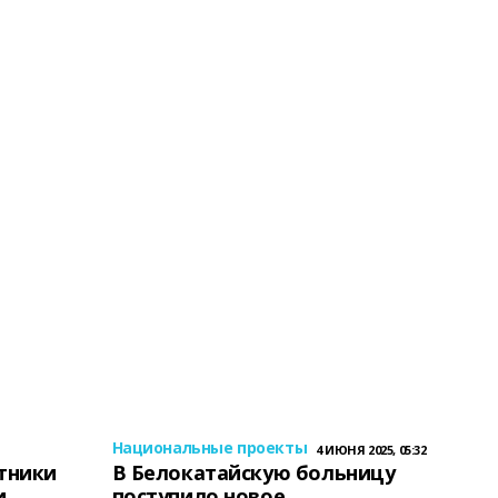
Национальные проекты
4 ИЮНЯ 2025, 05:32
тники
В Белокатайскую больницу
и
поступило новое