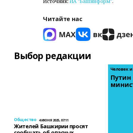
Источник:
ИА "Башинформ"
.
Читайте нас
Выбор редакции
Человек и
Путин 
минис
Общество
4 ИЮНЯ 2025, 07:11
Жителей Башкирии просят
сообщать об опасных