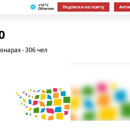
+16 °С
Подписка на газету
Анти
Облачно
0
онарах - 306 чел