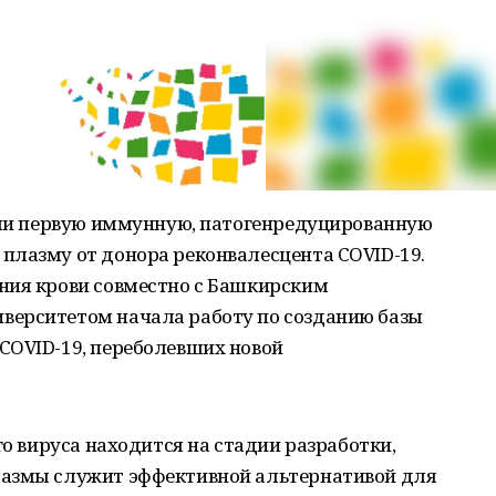
вили первую иммунную, патогенредуцированную
плазму от донора реконвалесцента COVID-19.
ния крови совместно с Башкирским
верситетом начала работу по созданию базы
COVID-19, переболевших новой
го вируса находится на стадии разработки,
лазмы служит эффективной альтернативой для