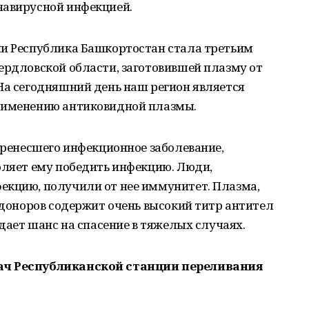
навирусной инфекцией.
ии Республика Башкортостан стала третьим
ердловской области, заготовившей плазму от
На сегодняшний день наш регион является
применению антиковидной плазмы.
перенесшего инфекционное заболевание,
оляет ему победить инфекцию. Люди,
екцию, получили от нее иммунитет. Плазма,
х доноров содержит очень высокий титр антител
 дает шанс на спасение в тяжелых случаях.
ач Республиканской станции переливания