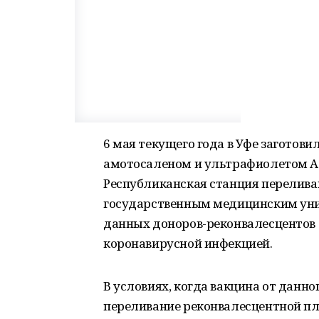
6 мая текущего года в Уфе загото
амотосаленом и ультрафиолетом А 
Республиканская станция перелива
государственным медицинским уни
данных доноров-реконвалесцентов 
коронавирусной инфекцией.
В условиях, когда вакцина от данно
переливание реконвалесцентной п