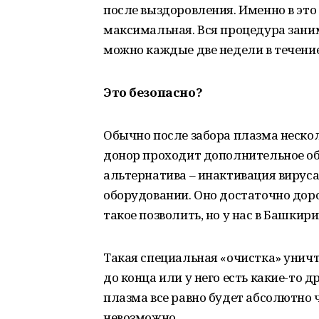
после выздоровления. Именно в это
максимальная. Вся процедура заним
можно каждые две недели в течение
Это безопасно?
Обычно после забора плазма нескол
донор проходит дополнительное об
альтернатива – инактивация вируса
оборудовании. Оно достаточно доро
такое позволить, но у нас в Башкири
Такая специальная «очистка» уничт
до конца или у него есть какие-то 
плазма все равно будет абсолютно ч
невозможно.