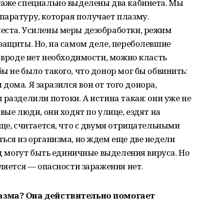
таже специально выделены два кабинета. Мы
паратуру, которая получает плазму.
еста. Усилены меры дезобработки, режим
защиты. Но, на самом деле, переболевшие
и вроде нет необходимости, можно класть
ы не было такого, что донор мог бы обвинить:
и дома. Я заразился вон от того донора,
 разделили потоки. А истина такая: они уже не
вые люди, они ходят по улице, ездят на
бще, считается, что с двумя отрицательными
ься из организма, но ждем еще две недели
од могут быть единичные выделения вируса. Но
ляется — опасности заражения нет.
азма? Она действительно помогает