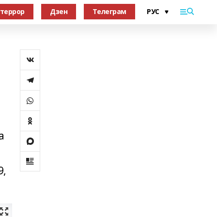
террор
Дзен
Телеграм
а
9,