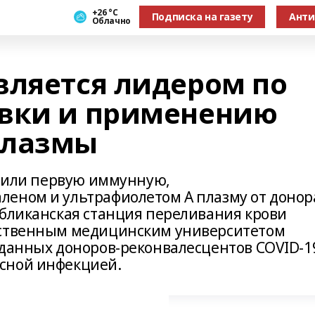
+26 °С
Подписка на газету
Анти
Облачно
вляется лидером по
овки и применению
плазмы
овили первую иммунную,
еном и ультрафиолетом А плазму от донор
убликанская станция переливания крови
рственным медицинским университетом
 данных доноров-реконвалесцентов COVID-1
сной инфекцией.