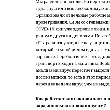
Мы разделили потоки. На первом э
туда спустили всю необходимую ап
Организовали отдельные рабочие м
проветривания, СИЗы со степенями 
COVID-19, они уже здоровые люди, 
рядом с другими донорами. Но чтоб
«Я заразился у вас, а не на улице ил
который со мной рядом сдавал», мы
заразные. Переболевшие – это здоро
транспорте, ходят в магазины. Воо
анализами вирус перестает выделят
после выписки, то есть в этот пери
через две недели вирус уже не выде
Как работает «антиковидная» пл
заразившимся коронавирусом?