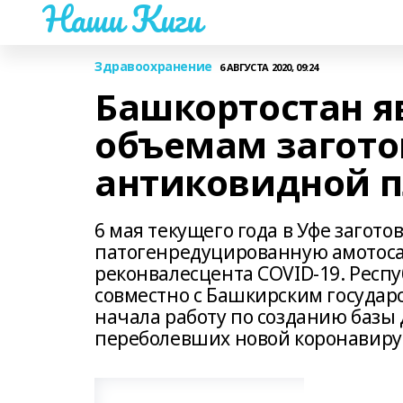
Наши Киги
Здравоохранение
6 АВГУСТА 2020, 09:24
Башкортостан я
объемам загот
антиковидной 
6 мая текущего года в Уфе загот
патогенредуцированную амотосал
реконвалесцента COVID-19. Респ
совместно с Башкирским госуда
начала работу по созданию базы
переболевших новой коронавиру