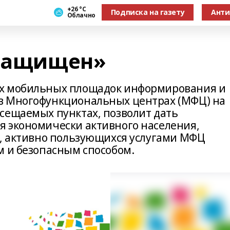
+26 °С
Подписка на газету
Анти
Облачно
 защищен»
ых мобильных площадок информирования и
в Многофункциональных центрах (МФЦ) на
сещаемых пунктах, позволит дать
 экономически активного населения,
т, активно пользующихся услугами МФЦ
м и безопасным способом.