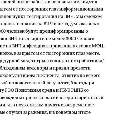
 людей после работы и основных дел идут в
рытом от посторонних глаз информационными
овлен пункт тестирования на ВИЧ. Мы сможем
е сдавали анализ на ВИЧ и не задумывались о
8000 человек будут проинформированы о
ики ВИЧ-инфекции и не менее 3000 человек
ние на ВИЧ инфекцию в привычных стенах МФЦ,
овке, в закрытом от посторонних глаз месте.
цедурной медсестры и социального работника/
облюдением всех норм и правил провести
консультировать клиента, ответив на все его
свой положительный результат, благодаря
у РОО Позитивная среда и ГБУЗ РЦПБ со
овождены при их согласии в территориальный
, что позволит им начать своевременное
ые случаи заражения, и в конечном итоге