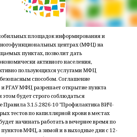
 мобильных площадок информирования и
Многофункциональных центрах (МФЦ) на
щаемых пунктах, позволит дать
кономически активного населения,
 активно пользующихся услугами МФЦ
 безопасным способом. Соглашение
 и РГАУ МФЦ разрешает открытие пункта
и этом будет строго соблюдаться
 Правила 3.1.5.2826-10 "Профилактика ВИЧ-
рых тестов по капиллярной крови в местах
будет начинать работать в вечернее время по
 пунктов МФЦ, а зимой и в выходные дни с 12-