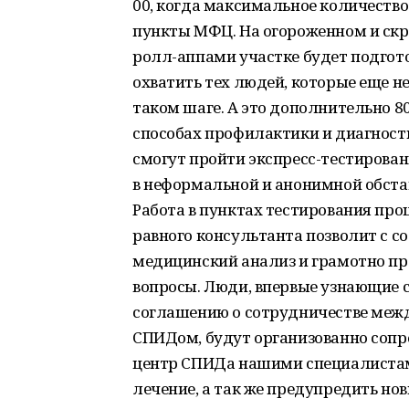
00, когда максимальное количество
пункты МФЦ. На огороженном и ск
ролл-аппами участке будет подгот
охватить тех людей, которые еще н
таком шаге. А это дополнительно 
способах профилактики и диагност
смогут пройти экспресс-тестирова
в неформальной и анонимной обстан
Работа в пунктах тестирования про
равного консультанта позволит с с
медицинский анализ и грамотно про
вопросы. Люди, впервые узнающие 
соглашению о сотрудничестве межд
СПИДом, будут организованно сопр
центр СПИДа нашими специалистами
лечение, а так же предупредить нов