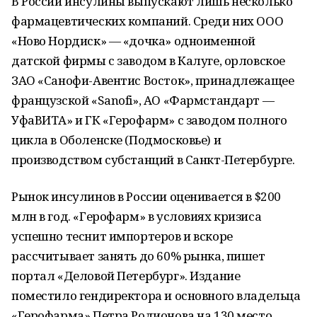
В России инсулины выпускают лишь несколько
фармацевтических компаний. Среди них ООО
«Ново Нордиск» — «дочка» одноименной
датской фирмы с заводом в Калуге, орловское
ЗАО «Санофи-Авентис Восток», принадлежащее
французской «Sanofi», АО «Фармстандарт —
УфаВИТА» и ГК «Герофарм» с заводом полного
цикла в Оболенске (Подмосковье) и
производством субстанций в Санкт-Петербурге.
Рынок инсулинов в России оценивается в $200
млн в год. «Герофарм» в условиях кризиса
успешно теснит импортеров и вскоре
рассчитывает занять до 60% рынка, пишет
портал «Деловой Петербург». Издание
поместило гендиректора и основного владельца
«Герофарма» Петра Родионова на 130 место