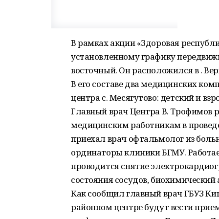
В рамках акции «Здоровая республи
установленному графику передвижно
восточный. Он расположился в . Ве
В его составе два медицинских ко
центра с. Месягутово: детский и взр
Главный врач Центра В. Трофимов 
медицинским работникам в проведен
приехал врач офтальмолог из больни
ординаторы клиники БГМУ. Работае
проводится снятие электрокардиог
состояния сосудов, биохимический а
Как сообщил главный врач ГБУЗ Киг
районном центре будут вести прием 