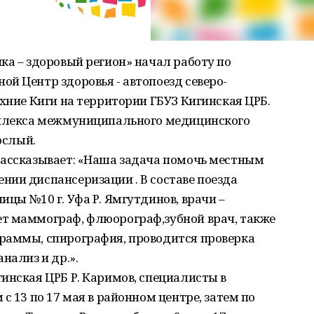
ка – здоровый регион» начал работу по
й Центр здоровья - автопоезд северо-
рхние Киги на территории ГБУЗ Кигинская ЦРБ.
мплекса межмуниципального медицинского
ослый.
рассказывает: «Наша задача помочь местным
ии диспансеризации . В составе поезда
цы №10 г. Уфа Р. Ямгутдинов, врачи –
т маммограф, флюорограф,зубной врач, также
раммы, спирография, проводится проверка
нализ и др.».
инская ЦРБ Р. Каримов, специалисты в
с 13 по 17 мая в районном центре, затем по