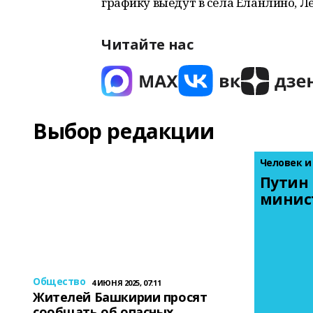
графику выедут в села Еланлино, Леу
Читайте нас
Выбор редакции
Человек и
Путин 
минис
Общество
4 ИЮНЯ 2025, 07:11
Жителей Башкирии просят
сообщать об опасных