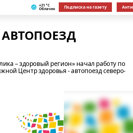
+21 °С
Подписка на газету
Анти
Облачно
 АВТОПОЕЗД
лика – здоровый регион» начал работу по
жной Центр здоровья - автопоезд северо-