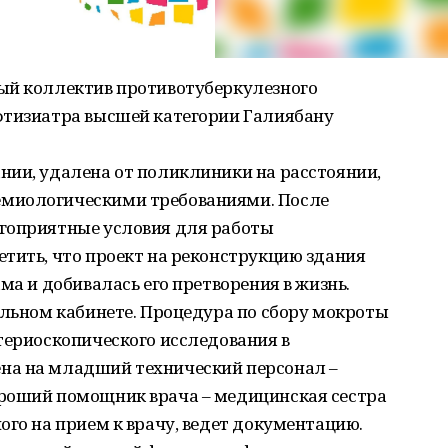
ый коллектив противотуберкулезного
фтизиатра высшей категории Галиябану
нии, удалена от поликлиники на расстоянии,
миологическими требованиями. После
гоприятные условия для работы
тить, что проект на реконструкцию здания
ма и добивалась его претворения в жизнь.
ельном кабинете. Процедура по сбору мокроты
териоскопического исследования в
на на младший технический персонал –
роший помощник врача – медицинская сестра
ого на прием к врачу, ведет документацию.