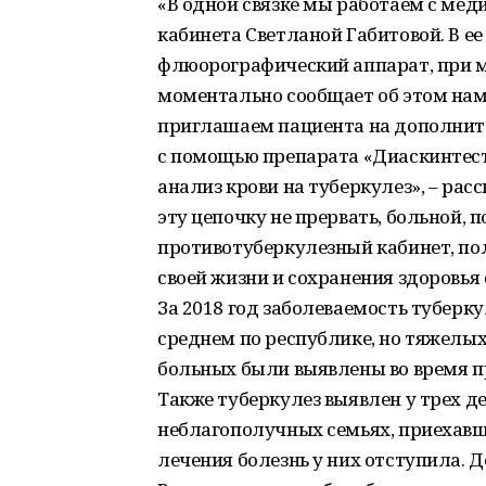
«В одной связке мы работаем с ме
кабинета Светланой Габитовой. В 
флюорографический аппарат, при 
моментально сообщает об этом нам 
приглашаем пациента на дополните
с помощью препарата «Диаскинтес
анализ крови на туберкулез», – рас
эту цепочку не прервать, больной, 
противотуберкулезный кабинет, по
своей жизни и сохранения здоровья
За 2018 год заболеваемость туберк
среднем по республике, но тяжелых
больных были выявлены во время п
Также туберкулез выявлен у трех д
неблагополучных семьях, приехавши
лечения болезнь у них отступила. Д