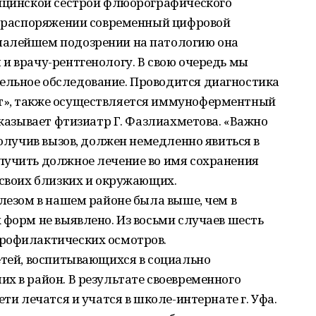
дицинской сестрой флюорографического
ее распоряжении современный цифровой
малейшем подозрении на патологию она
и врачу-рентгенологу. В свою очередь мы
льное обследование. Проводится диагностика
т», также осуществляется иммуноферментный
сказывает фтизиатр Г. Фазлиахметова. «Важно
получив вызов, должен немедленно явиться в
лучить должное лечение во имя сохранения
 своих близких и окружающих.
улезом в нашем районе была выше, чем в
 форм не выявлено. Из восьми случаев шесть
рофилактических осмотров.
етей, воспитывающихся в социально
х в район. В результате своевременного
ети лечатся и учатся в школе-интернате г. Уфа.