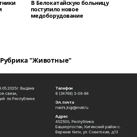
тники
В Белокатайскую больницу
и
поступило новое
медоборудование
Рубрика "Животные"
.05.2025г. Выдана
Телефон
ре связи,
8 (34748) 3-09-84
ий по Республике
Эл. почта
nashi_kigi@mail.ru
Адрес
452500, Республика
Башкортостан, Кигинский район с.
Верхние Киги, ул. Советская, д.13