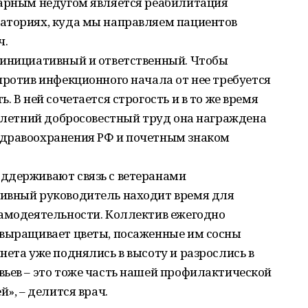
варным недугом является реабилитация
аториях, куда мы направляем пациентов
ч.
 инициативный и ответственный. Чтобы
против инфекционного начала от нее требуется
. В ней сочетается строгость и в то же время
голетний добросовестный труд она награждена
здравоохранения РФ и почетным знаком
ддерживают связь с ветеранами
ивный руководитель находит время для
самодеятельности. Коллектив ежегодно
 выращивает цветы, посаженные им сосны
нета уже поднялись в высоту и разрослись в
вьев – это тоже часть нашей профилактической
й», – делится врач.