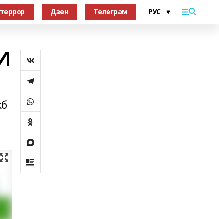
террор
Дзен
Телеграм
И
жб