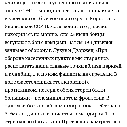
училище. После его успешного окончания в
апреле 1941 г. молодой лейтенант направляется
в Киевский особый военный округ г. Коростень
Украинской ССР. Начало войны его дивизия
находилась на марше. Уже 23 июня бойцы
вступают в бой с немцами. Затем 193 дивизия
занимает оборону г. Лукув и Дворжец. «При
обороне населенных пунктов мы старались
располагать наши огневые точки вблизи церквей
и кладбищ, т.к. по ним фашисты не стреляли. В
ходе ожесточенных столкновений с
противником, потери с обеих сторон были
большими»,-вспоминал потом фронтовик. В
одном из боев погиб командир полка. Лейтенант
З. Емалетдинов назначается командиром 1-го
стрелкового батальона. Противник намеревался