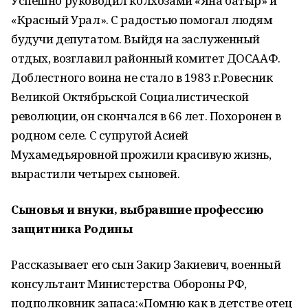
Успешно руководил колхозами «Яна батыр» и
«Красный Урал». С радостью помогал людям
будучи депутатом. Выйдя на заслуженный
отдых, возглавил районный комитет ДОСААФ.
Доблестного воина не стало в 1983 г.Ровесник
Великой Октябрьской Социалистической
революции, он скончался в 66 лет. Похоронен в
родном селе. С супругой Асией
Мухамедьяровной прожили красивую жизнь,
вырастили четырех сыновей.
Сыновья и внуки, выбравшие профессию
защитника Родины
Рассказывает его сын Закир Закиевич, военный
консультант Министерства Обороны РФ,
подполковник запаса:«Помню как в детстве отец