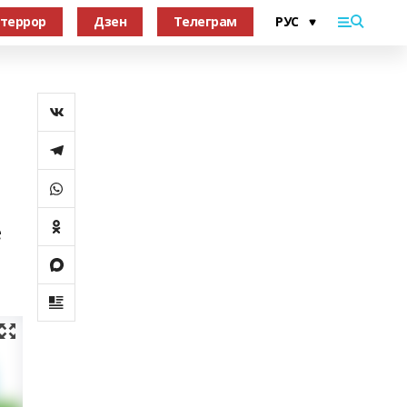
террор
Дзен
Телеграм
е