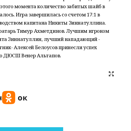
с этого момента количество забитых шайб в
лось. Игра завершилась со счетом 17:1 в
оводством капитана Никиты Зиннатуллина.
ратарь Тимур Ахметдинов. Лучшим игроком
ита Зиннатуллин, лучший нападающий -
ник- Алексей Белоусов принесли успех
ею ДЮСШ Венер Альтапов.