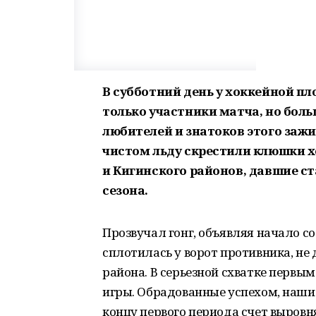
В субботний день у хоккейной п
только участники матча, но боль
любителей и знатоков этого зажи
чистом льду скрестили клюшки 
и Кигинского районов, давшие с
сезона.
Прозвучал гонг, объявляя начало с
сплотилась у ворот противника, не 
района. В серьезной схватке первым
игры. Обрадованные успехом, наши
концу первого периода счет выровня