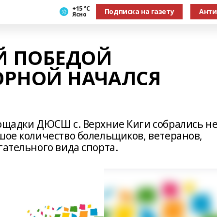
+15 °С
Подписка на газету
Анти
Ясно
Й ПОБЕДОЙ
ОРНОЙ НАЧАЛСЯ
лощадки ДЮСШ с. Верхние Киги собрались н
шое количество болельщиков, ветеранов,
гательного вида спорта.