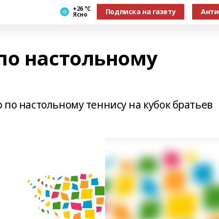
+26 °С
Подписка на газету
Анти
Ясно
по настольному
р по настольному теннису на кубок братьев