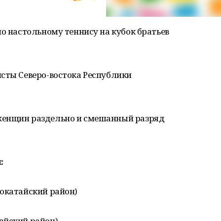
по настольному теннису на кубок братьев
исты Северо-востока Республики
женщин раздельно и смешанный разряд
:
локатайский район)
айский район)