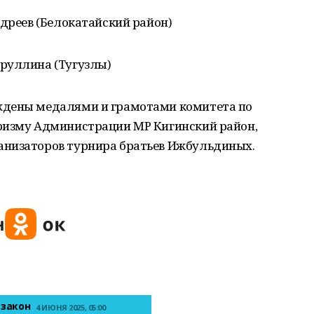
едреев (Белокатайский район)
руллина (Тугузлы)
ждены медалями и грамотами комитета по
ризму Администрации МР Кигинский район,
анизаторов турнира братьев Ижбульдиных.
 закон
4 ИЮНЯ 2025, 05:00