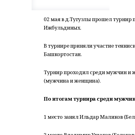
02 мая в д.Тугузлы прошел турнир 
Ижбульдиных.
В турнире приняли участие теннис
Башкортостан.
Турнир проходил среди мужчин и 
(мужчина и женщина).
По итогам турнира среди мужчин
1 место занял Ильдар Маликов (Бе
2 место Владимир Ушаков (Белокат