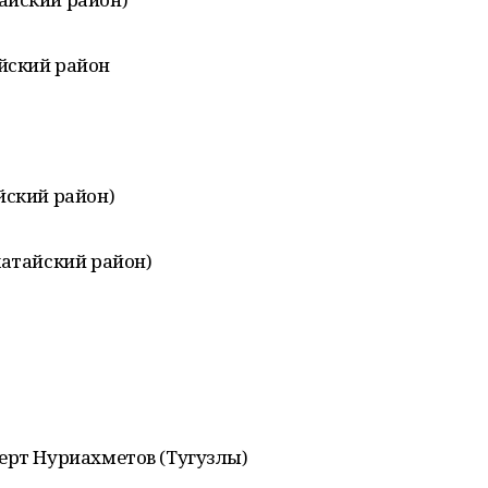
йский район
йский район)
катайский район)
ерт Нуриахметов (Тугузлы)