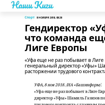
Наши Киги
Спорт
8 НОЯБРЯ 2018, 08:28
Гендиректор «У
что команда ещё
Лиге Европы
«Уфа еще не раз побывает в Лиге
генеральный директор «Уфы» Шами
расторжении трудового контракт
УФА, 8 ноя 2018. /ИА «Башинформ/.
«Уфа еще не раз побывает в Лиге Ев
директор «Уфы» Шамиль Газизов пос
трудового контракта с главным тр