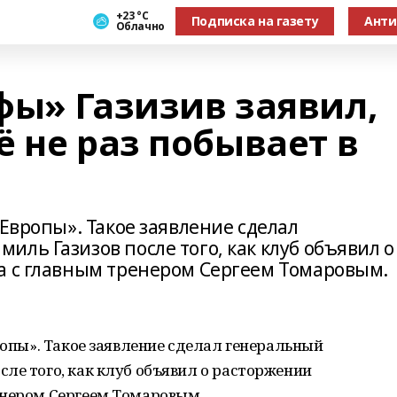
+23 °С
Подписка на газету
Анти
Облачно
фы» Газизив заявил,
 не раз побывает в
 Европы». Такое заявление сделал
ль Газизов после того, как клуб объявил о
а с главным тренером Сергеем Томаровым.
ропы». Такое заявление сделал генеральный
ле того, как клуб объявил о расторжении
енером Сергеем Томаровым.