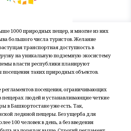
ыше 1000 природных пещер, и многие из них
ыва большого числа туристов. Желание
 растущая транспортная доступность в
грузку на уникальную подземную экосистему
блемы власти республики планируют
ы посещения таких природных объектов.
е регламентов посещения, ограничивающих
в пещерах людей и устанавливающие четкие
ы в Башкортостане уже есть. Так,
ской ледяной пещеры. Без ущерба для
ее 100 человек в день, а без введения
 быть на порядок выше. Строгий регламент