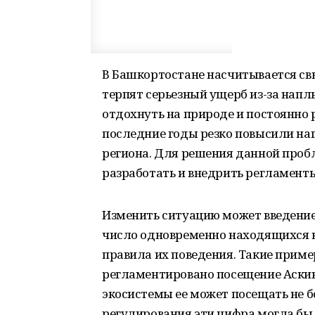
В Башкортостане насчитывается св
терпят серьезный ущерб из-за напл
отдохнуть на природе и постоянно
последние годы резко повысили на
региона. Для решения данной про
разработать и внедрить регламент
Изменить ситуацию может введени
число одновременно находящихся 
правила их поведения. Такие пример
регламентировано посещение Аскин
экосистемы ее может посещать не бол
регулирования эти цифра могла бы