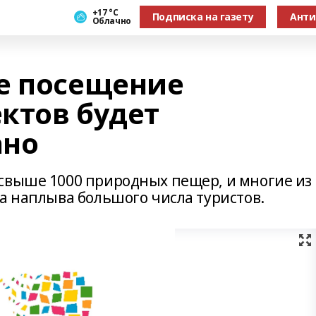
+17 °С
Подписка на газету
Анти
Облачно
е посещение
ктов будет
ано
свыше 1000 природных пещер, и многие из
а наплыва большого числа туристов.