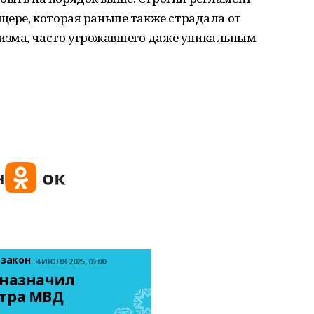
ещере, которая раньше также страдала от
изма, часто угрожавшего даже уникальным
 закон
4 ИЮНЯ 2025, 05:00
назначил 
тра МВД