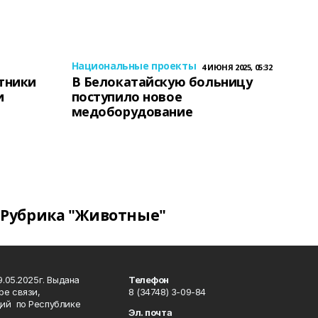
Национальные проекты
4 ИЮНЯ 2025, 05:32
тники
В Белокатайскую больницу
и
поступило новое
медоборудование
Рубрика "Животные"
.05.2025г. Выдана
Телефон
ре связи,
8 (34748) 3-09-84
ий по Республике
Эл. почта