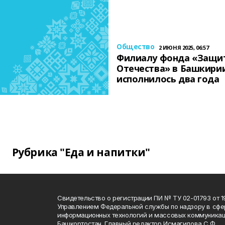
Общество
2 ИЮНЯ 2025, 06:57
Филиалу фонда «Защи
Отечества» в Башкири
исполнилось два года
Рубрика "Еда и напитки"
Свидетельство о регистрации ПИ № ТУ 02-01793 от 19
Управлением Федеральной службы по надзору в сфе
информационных технологий и массовых коммуникац
Башкортостан. Главный редактор Исмагилова С.Ф.