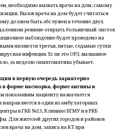
еи, необходимо вызвать врача на дом, самому
изации. Вызов врача на дом будет считаться
ому должен быть обслужен в течение двух
в удаленном режиме открыть больничный листок
танционное наблюдение будет проведено на
ными являются третьи, пятые, седьмые сутки
вирусная инфекция. Если это ОРЗ, вызванное
ило, за неделю симптоматика убывает.
ции в первую очередь характерно
 в форме насморка, форме ангины и
м показаниям пациенту назначается
н направляется в один из амбулаторных
центры в ГКБ №13, Клинике БГМУ и в РКБ
Уфы. Для жителей других городов и районов
зов врача на дом, запись на КТ при