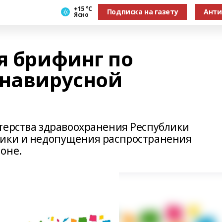
+15 °С
Подписка на газету
Анти
Ясно
я брифинг по
онавирусной
терства здравоохранения Республики
тики и недопущения распространения
оне.