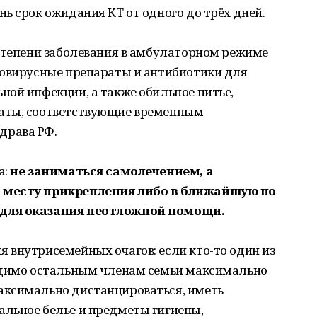
ь срок ожидания КТ от одного до трёх дней.
 степени заболевания в амбулаторном режиме
вовирусные препараты и антибиотики для
ой инфекции, а также обильное питье,
аты, соответствующие временным
драва РФ.
а:
не заниматься самолечением, а
 месту прикрепления либо в ближайшую по
 для оказания неотложной помощи.
 внутрисемейных очагов: если кто-то один из
одимо остальным членам семьи максимально
аксимально дистанцироваться, иметь
льное белье и предметы гигиены,