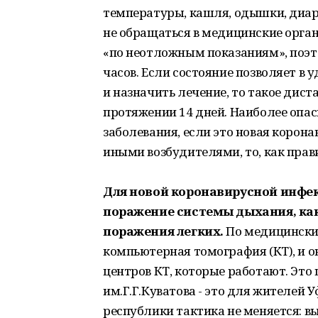
температуры, кашля, одышки, диар
не обращаться в медицинские орган
«по неотложным показаниям», поэт
часов. Если состояние позволяет 
и назначить лечение, то такое дис
протяжении 14 дней. Наиболее опас
заболевания, если это новая корона
иными возбудителями, то, как прав
Для новой коронавирусной инфек
поражение системы дыхания, как
поражения легких.
По медицински
компьютерная томография (КТ), и о
центров КТ, которые работают. Это 
им.Г.Г.Куватова - это для жителей 
республики тактика не меняется: вы