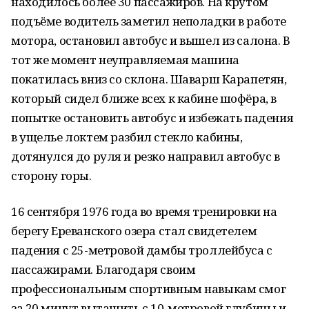
находилось более 30 пассажиров. На крутом
подъёме водитель заметил неполадки в работе
мотора, остановил автобус и вышел из салона. В
тот же момент неуправляемая машина
покатилась вниз со склона. Шаварш Карапетян,
который сидел ближе всех к кабине шофёра, в
попытке остановить автобус и избежать падения
в ущелье локтем разбил стекло кабины,
дотянулся до руля и резко направил автобус в
сторону горы.
16 сентября 1976 года во время тренировки на
берегу Ереванского озера стал свидетелем
падения с 25-метровой дамбы троллейбуса с
пассажирами. Благодаря своим
профессиональным спортивным навыкам смог
за 20 минут вытащить с 10-метровой глубины и