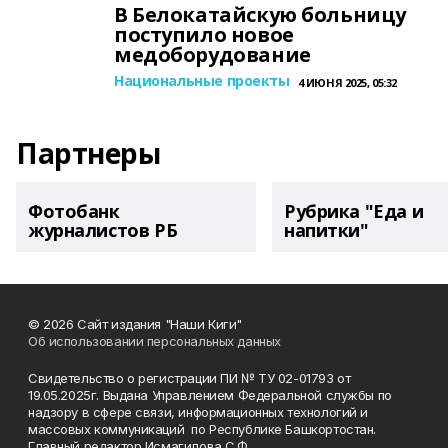
В Белокатайскую больницу
поступило новое
медоборудование
Национальные проекты
4 ИЮНЯ 2025, 05:32
Партнеры
Фотобанк
Рубрика "Еда и
журналистов РБ
напитки"
© 2026 Сайт издания "Наши Киги"
Об использовании персональных данных
Свидетельство о регистрации ПИ № ТУ 02-01793 от
19.05.2025г. Выдана Управлением Федеральной службы по
надзору в сфере связи, информационных технологий и
массовых коммуникаций по Республике Башкортостан.
Главный редактор Исмагилова С.Ф.