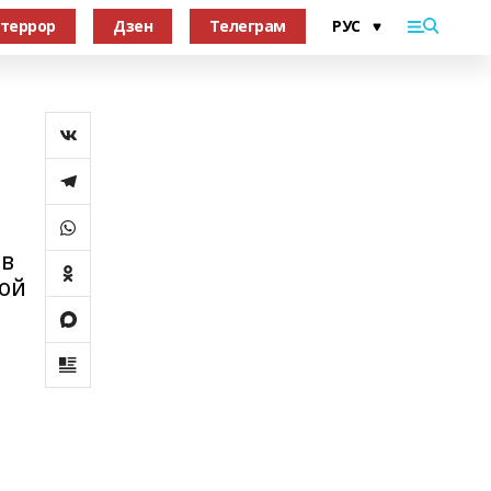
террор
Дзен
Телеграм
 в
кой