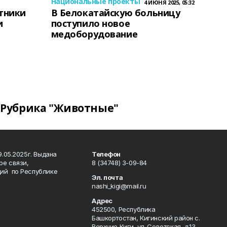
Национальные проекты
4 ИЮНЯ 2025, 05:32
тники
В Белокатайскую больницу
и
поступило новое
медоборудование
Рубрика "Животные"
.05.2025г. Выдана
Телефон
ре связи,
8 (34748) 3-09-84
ий по Республике
Эл. почта
nashi_kigi@mail.ru
Адрес
452500, Республика
Башкортостан, Кигинский район с.
Верхние Киги, ул. Советская, д.13