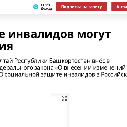
+18 °С
Подписка на газету
Анти
Дождь
те инвалидов могут
ия
лтай Республики Башкортостан внёс в
дерального закона «О внесении изменений
«О социальной защите инвалидов в Российс