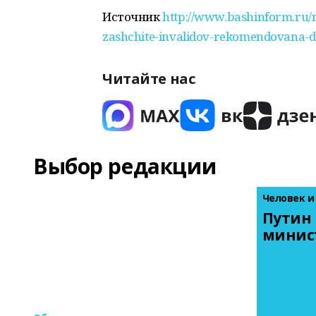
Источник
http://www.bashinform.ru/n
zashchite-invalidov-rekomendovana-d
Читайте нас
Выбор редакции
Человек и
Путин 
минис