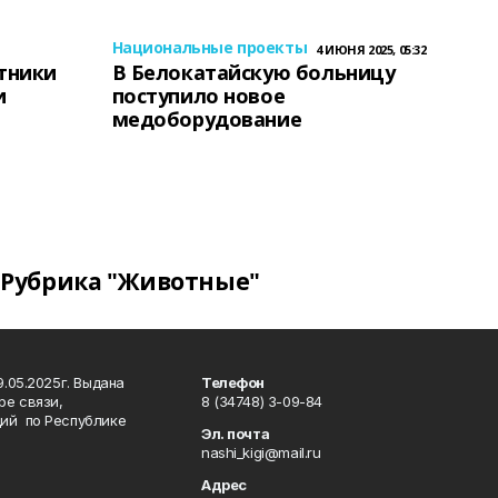
Национальные проекты
4 ИЮНЯ 2025, 05:32
тники
В Белокатайскую больницу
и
поступило новое
медоборудование
Рубрика "Животные"
.05.2025г. Выдана
Телефон
ре связи,
8 (34748) 3-09-84
ий по Республике
Эл. почта
nashi_kigi@mail.ru
Адрес