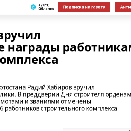
+24 °С
Подписка на газету
Анти
Облачно
вручил
е награды работника
комплекса
ортостана Радий Хабиров вручил
лики. В преддверии Дня строителя орденам
амотами и званиями отмечены
6 работников строительного комплекса