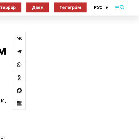
террор
Дзен
Телеграм
м
и,