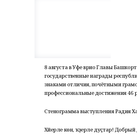
8 августа в Уфе врио Главы Башкор
государственные награды республи
знаками отличия, почётными грам
профессиональные достижения 46 р
Стенограмма выступления Радия Ха
Хәйерле көн, ҡәҙерле дуҫтар! Добрый