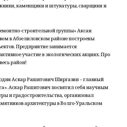
жники, каменщики и штукатуры, сварщики и
Ремонтно-строительной группы» Аксан
твом в Абзелиловском районе построены
ъектов. Предприятие занимается
ктивное участие в экологических акциях. Про
весь район!
одня Аскар Рашитович Ширгазин – главный
а». Аскар Рашитович посвятил себя научным
уры и градостроительства, организовал
амятников архитектуры в Волго-Уральском