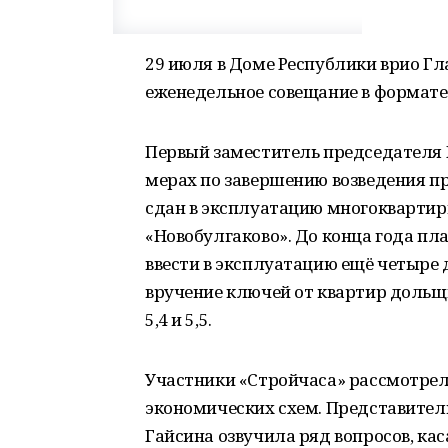
29 июля в Доме Республики врио Г
еженедельное совещание в формате
Первый заместитель председателя 
мерах по завершению возведения пр
сдан в эксплуатацию многокварти
«Новобулгаково». До конца года пл
ввести в эксплуатацию ещё четыре д
вручение ключей от квартир дольщи
5,4 и 5,5.
Участники «Стройчаса» рассмотрел
экономических схем. Представите
Гайсина озвучила ряд вопросов, ка