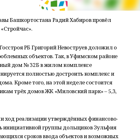
лавы Башкортостана Радий Хабиров провёл
 «Стройчас».
Госстроя РБ Григорий Невоструев доложил о
облемных объектов. Так, в Уфимском районе
рный дом № 32Б в жилом комплексе
анируется полностью достроить комплекс и
ома. Кроме того, на этой неделе состоится
кам трёх домов ЖК «Миловский парк» – 5,3,
и ход реализации утверждённых финансово-
ль инициативной группы дольщиков Зульфия
сающихся сроков ввода объектов и возможных