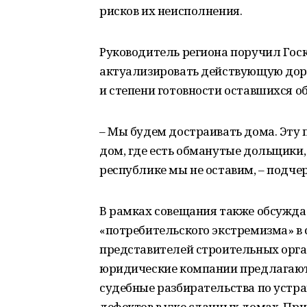
рисков их неисполнения.
Руководитель региона поручил Госк
актуализировать действующую дор
и степени готовности оставшихся об
– Мы будем достраивать дома. Эту 
дом, где есть обманутые дольщики,
республике мы не оставим, – подче
В рамках совещания также обсужда
«потребительского экстремизма» в
представителей строительных орга
юридические компании предлагают
судебные разбирательства по устр
дефектов в уже сданных домах. Пр