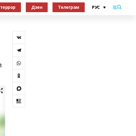
террор
Дзен
Телеграм
л