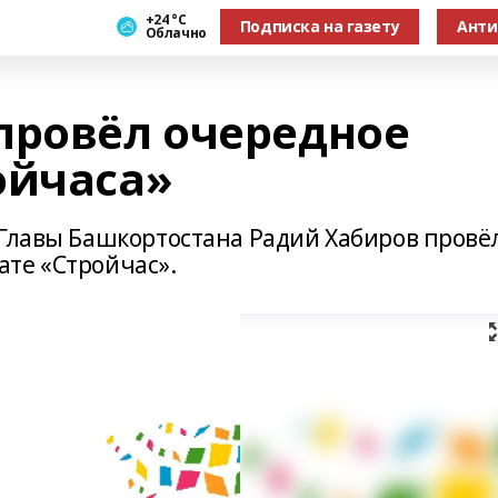
+24 °С
Подписка на газету
Анти
Облачно
провёл очередное
ойчаса»
 Главы Башкортостана Радий Хабиров провё
те «Стройчас».