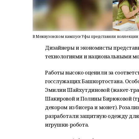
В Межвузовском кампусе Уфы представили коллекции 
Дизайнеры и экономисты представ
технологиями и национальными мо
Работы высоко оценили за соответ
госслужащих Башкортостана. Особо
Эмилии Шайхутдиновой (жакет-тра
Шакировой и Полины Бирюковой (т
декором из бисера и монет). Розал
разработали защитную одежду для 
игрушки-робота.