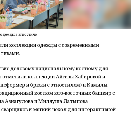
одежды в этностиле
или коллекции одежды с современными
тивами.
ствие деловому национальному костюму для
 отметили коллекции Айгизы Хабировой и
нсформер и брюки с этностилем) и Камилы
радиционный костюм юго-восточных башкир с
ина Азнагулова и Миляуша Латыпова
сварщиков и мягкий чехол для интерактивной