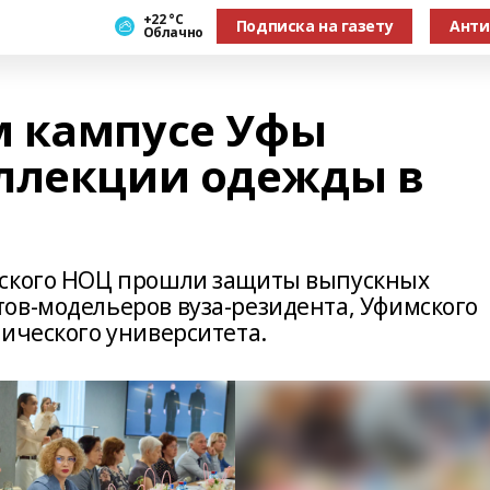
+22 °С
Подписка на газету
Анти
Облачно
м кампусе Уфы
ллекции одежды в
йского НОЦ прошли защиты выпускных
ов-модельеров вуза-резидента, Уфимского
нического университета.