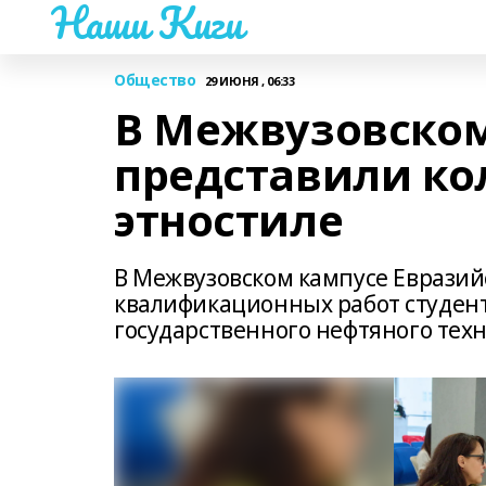
Наши Киги
Общество
29 ИЮНЯ , 06:33
В Межвузовско
представили ко
этностиле
В Межвузовском кампусе Еврази
квалификационных работ студент
государственного нефтяного тех