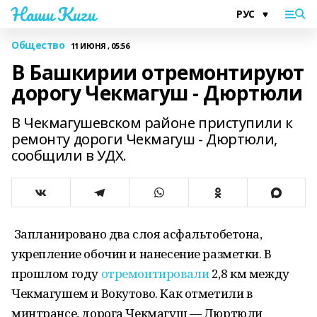
Наши Киги
Общество
11 ИЮНЯ , 05:56
В Башкирии отремонтируют
дорогу Чекмагуш - Дюртюли
В Чекмагушевском районе приступили к
ремонту дороги Чекмагуш - Дюртюли,
сообщили в УДХ.
Запланировано два слоя асфальтобетона,
укрепление обочин и нанесение разметки. В
прошлом году
отремонтировали
2,8 км между
Чекмагушем и Вокутово. Как отметили в
минтрансе, дорога Чекмагуш — Дюртюли