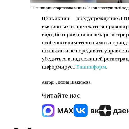
В Башкирии стартовала акция «Законопослушный вод
Цель акции — предупреждение ДТП 
выявляться и пресекаться правонар
виде, без прав или на незарегистр
особенно внимательными в период п
пьяными и не передавать управлени
убедиться в надлежащей регистраци
информирует
Башинформ
.
Автор:
Лилия Шакирова
Читайте нас