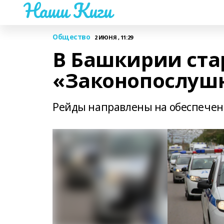
Наши Киги
Общество
2 ИЮНЯ , 11:29
В Башкирии ста
«Законопослуш
Рейды направлены на обеспечени