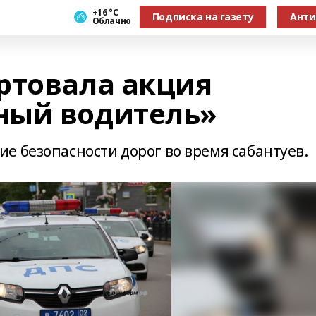
+16 °С
Подписка на газету
Анти
Облачно
ртовала акция
ный водитель»
е безопасности дорог во время сабантуев.