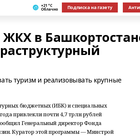
+21 °С
Подписка на газету
Анти
Облачно
 ЖКХ в Башкортостан
фраструктурный
вать туризм и реализовывать крупные
ктурных бюджетных (ИБК) и специальных
 года привлекли почти 4,7 трлн рублей
сообщил Генеральный директор Фонда
ызин. Куратор этой программы — Минстрой