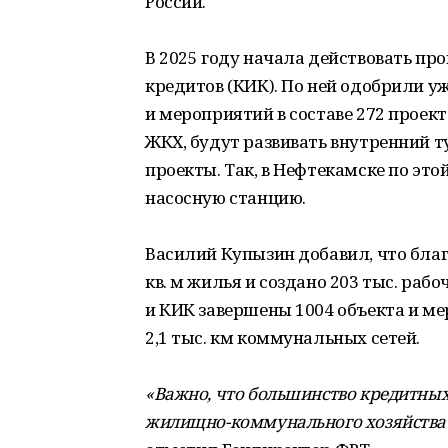
России.
В 2025 году начала действовать п
кредитов (КИК). По ней одобрили уж
и мероприятий в составе 272 проект
ЖКХ, будут развивать внутренний 
проекты. Так, в Нефтекамске по эт
насосную станцию.
Василий Купызин добавил, что благ
кв. м жилья и создано 203 тыс. раб
и КИК завершены 1004 объекта и ме
2,1 тыс. км коммунальных сетей.
«Важно, что большинство кредитны
жилищно-коммунального хозяйства 