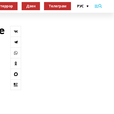
террор
Дзен
Телеграм
е