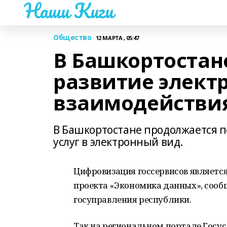
Наши Киги
Общество
12 МАРТА , 05:47
В Башкортостан
развитие элект
взаимодействи
В Башкортостане продолжается 
услуг в электронный вид.
Цифровизация госсервисов являетс
проекта «Экономика данных», сооб
госуправления республики.
Так на региональном портале Госу