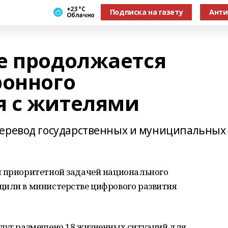
+23 °С
Подписка на газету
Анти
Облачно
е продолжается
ронного
я с жителями
перевод государственных и муниципальных
я приоритетной задачей национального
щили в министерстве цифрового развития
слуг размещено 18 жизненных ситуаций для