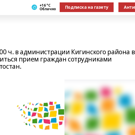
+16 °С
Подписка на газету
Анти
Облачно
17.00 ч. в администрации Кигинского района в
диться прием граждан сотрудниками
тостан.