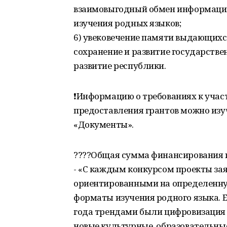
взаимовыгодный обмен информацие
изучения родных языков;
6) увековечение памяти выдающихс
сохранение и развитие государствен
развитие республики.
❗Информацию о требованиях к участ
предоставления грантов можно изучи
«Документы».
????Общая сумма финансирования пр
- «С каждым конкурсом проекты зая
ориентированными на определенну
форматы изучения родного языка. Е
года трендами были цифровизация я
новые культурные, образовательны