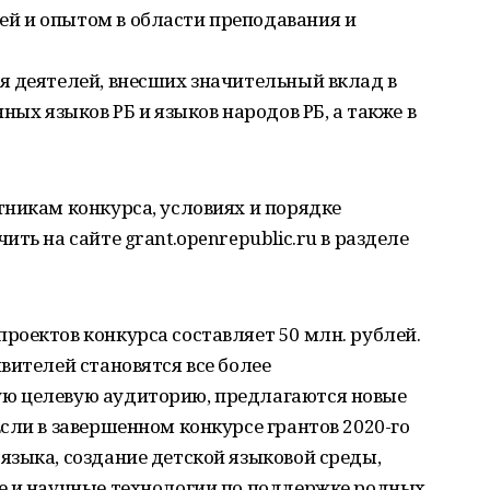
й и опытом в области преподавания и
я деятелей, внесших значительный вклад в
ных языков РБ и языков народов РБ, а также в
никам конкурса, условиях и порядке
ть на сайте grant.openrepublic.ru в разделе
оектов конкурса составляет 50 млн. рублей.
вителей становятся все более
ю целевую аудиторию, предлагаются новые
сли в завершенном конкурсе грантов 2020-го
зыка, создание детской языковой среды,
е и научные технологии по поддержке родных