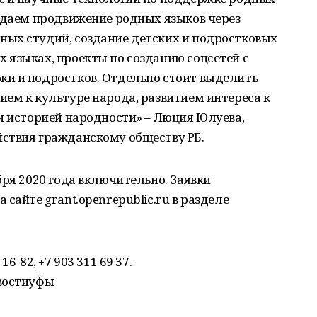
идаем продвижение родных языков через
ых студий, создание детских и подростковых
 языках, проекты по созданию соцсетей с
и и подростков. Отдельно стоит выделить
ем к культуре народа, развитием интереса к
и историей народности» – Люция Юлуева,
ствия гражданскому обществу РБ.
бря 2020 года включительно. Заявки
сайте grant.openrepublic.ru в разделе
6-82, +7 903 311 69 37.
овостиуфы