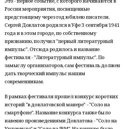
Это - первое событие, с которого начинаются в
России мероприятия, посвященные
предстоящему через год юбилею писателя.
Сергей Довлатов родился в Уфе 3 сентября 1941
года и в этом городе, по собственному
признанию, получил "первый литературный
импульс". Отсюда родилось и название
фестиваля - "Литературный импульс". По
замыслу организаторов, сам фестиваль должен
дать творческий импульс нашим
современникам.
В рамках фестиваля прошел конкурс коротких
историй "в довлатовской манере" - "Соло на
смартфоне". Название конкурса также было
навеяно произведениями Довлатова - "Соло на
Ундервуде" и "Соло на IBM". На конкурс было