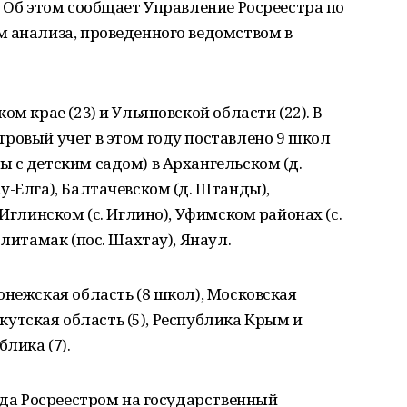
. Об этом сообщает Управление Росреестра по
м анализа, проведенного ведомством в
ом крае (23) и Ульяновской области (22). В
ровый учет в этом году поставлено 9 школ
 с детским садом) в Архангельском (д.
у-Елга), Балтачевском (д. Штанды),
 Иглинском (с. Иглино), Уфимском районах (с.
рлитамак (пос. Шахтау), Янаул.
онежская область (8 школ), Московская
Иркутская область (5), Республика Крым и
лика (7).
года Росреестром на государственный