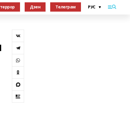
террор
Дзен
Телеграм
м