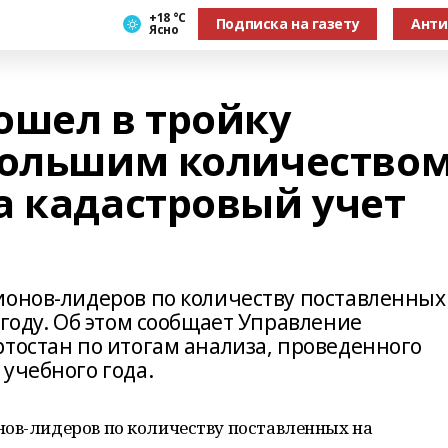
+18 °С
Подписка на газету
Анти
Ясно
ошел в тройку
большим количество
а кадастровый учет
ионов-лидеров по количеству поставленных
 году. Об этом сообщает Управление
ртостан по итогам анализа, проведенного
учебного года.
нов-лидеров по количеству поставленных на