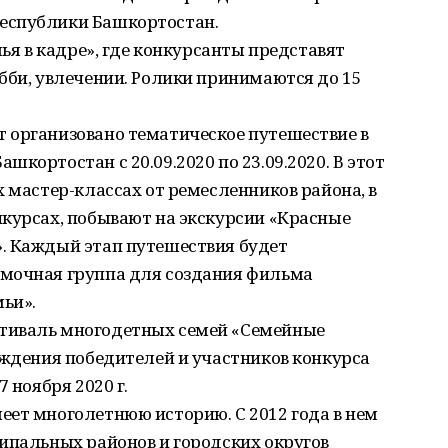
еспублики Башкортостан.
мья в кадре», где конкурсанты представят
бби, увлечении. Ролики принимаются до 15
 организовано тематическое путешествие в
кортостан с 20.09.2020 по 23.09.2020. В этот
х мастер-классах от ремесленников района, в
нкурсах, побывают на экскурсии «Красные
. Каждый этап путешествия будет
емочная группа для создания фильма
ьи».
тиваль многодетных семей «Семейные
аждения победителей и участников конкурса
 ноября 2020 г.
еет многолетнюю историю. С 2012 года в нем
ипальных районов и городских округов