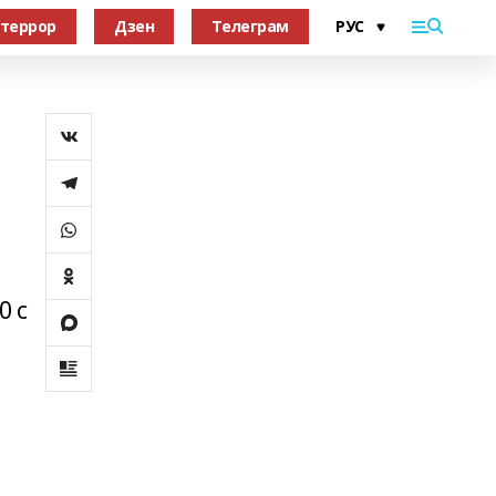
террор
Дзен
Телеграм
0 с