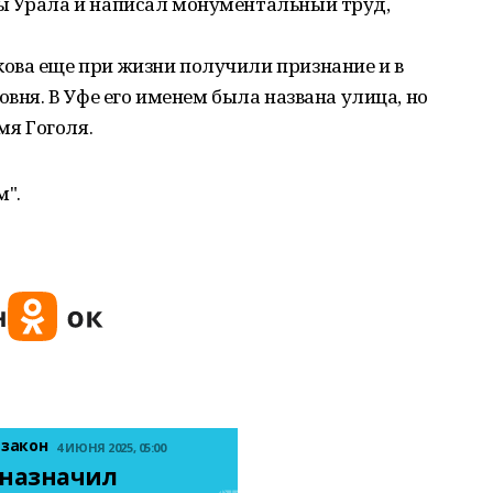
ы Урала и написал монументальный труд,
ова еще при жизни получили признание и в
овня. В Уфе его именем была названа улица, но
мя Гоголя.
".
 закон
4 ИЮНЯ 2025, 05:00
назначил 