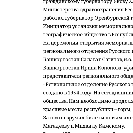
гражданскому губернатору Якову Ха
Министерства здравоохранения Респу
работал губернатор Оренбургской г
Инициатор установки мемориальной
географическое общество в Республ
На церемонии открытия мемориаль
регионального отделения Русского 
Башкортостан Салават Сагитов, и.о
Башкортостан Ирина Кононова, уфи
представители регионального обще
- Региональное отделение Русского
создано в 1954 году. На сегодняшн
общества. Нам необходимо продолж
красивые места республики – горы, 
Затем он вручил билеты новым чле
Магадееву и Михаилу Камскому.