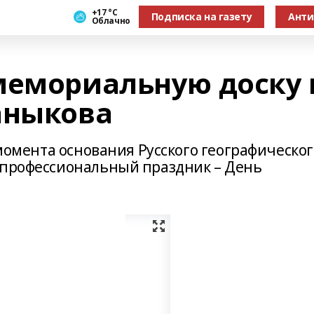
+17 °С
Подписка на газету
Анти
Облачно
мемориальную доску 
аныкова
 момента основания Русского географическог
 профессиональный праздник – День