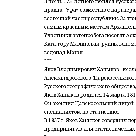
В честь 175-летнего юбилея Русско
правда –Уфа» совместно с партнера
восточной части республики. За тр
самым красивым местам Архангельс
Участники автопробега посетят Аск
Кага, гору Малиновая, руины вспом
водопад Могак.
***
Яков Владимирович Ханыков - иссле
Александровского (Царскосельского
Русского географического общества
Яков Ханыков родился 14 марта 1818
Он окончил Царскосельский лицей, 
специалистом по статистике.
В 1837 г. Яков Ханыков совершил п
предпринятую для статистических 