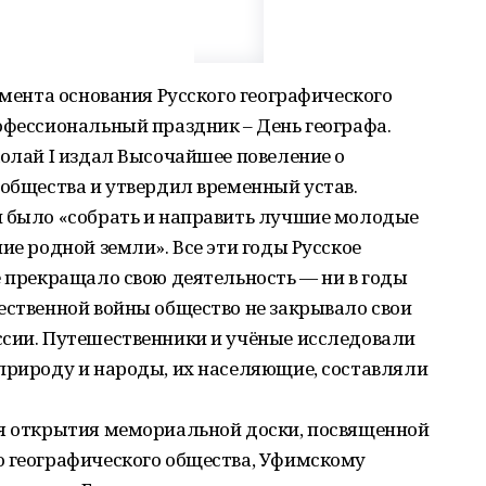
омента основания Русского географического
офессиональный праздник – День географа.
колай I издал Высочайшее повеление о
 общества и утвердил временный устав.
и было «собрать и направить лучшие молодые
ие родной земли». Все эти годы Русское
е прекращало свою деятельность — ни в годы
ественной войны общество не закрывало свои
ссии. Путешественники и учёные исследовали
природу и народы, их населяющие, составляли
ия открытия мемориальной доски, посвященной
о географического общества, Уфимскому