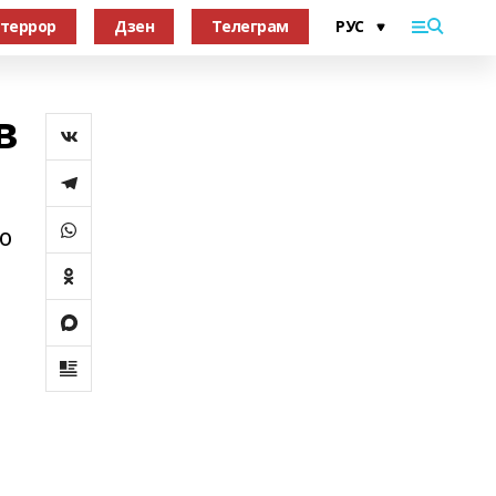
террор
Дзен
Телеграм
в
о