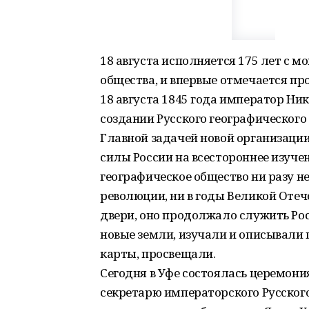
18 августа исполняется 175 лет с м
общества, и впервые отмечается пр
18 августа 1845 года император Ни
создании Русского географического
Главной задачей новой организаци
силы России на всестороннее изучен
географическое общество ни разу н
революции, ни в годы Великой Отеч
двери, оно продолжало служить Ро
новые земли, изучали и описывали 
карты, просвещали.
Сегодня в Уфе состоялась церемон
секретарю императорского Русског