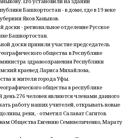
ныкову. Его установили на здании
блики Башкортостан - в доме, где в 19 веке
убернии Яков Ханыков.
 доски - региональное отделение Русское
ике Башкортостан.
ной доски приняли участие председатель
географического общества в Республике
. министра здравоохранения Республики
мский краевед Лариса Михайлова,
ства и жители города Уфы.
 географического общества в республике
ий день 276 человек являются членами данного
ать работу наших учителей, открывать новые
долины, реки, - отметил Салават Сагитов.
нам Общества Евгению Семивеличенко, Марату