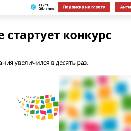
+17 °С
Подписка на газету
Анти
Облачно
 стартует конкурс
ания увеличился в десять раз.