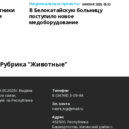
Национальные проекты
4 ИЮНЯ 2025, 05:32
тники
В Белокатайскую больницу
и
поступило новое
медоборудование
Рубрика "Животные"
.05.2025г. Выдана
Телефон
ре связи,
8 (34748) 3-09-84
ий по Республике
Эл. почта
nashi_kigi@mail.ru
Адрес
452500, Республика
Башкортостан, Кигинский район с.