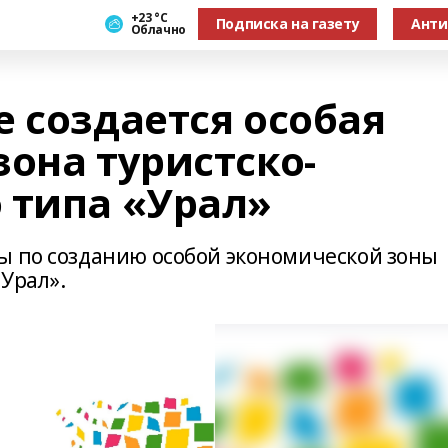
+23 °С
Подписка на газету
Анти
Облачно
 создается особая
она туристско-
 типа «Урал»
ы по созданию особой экономической зоны
Урал».