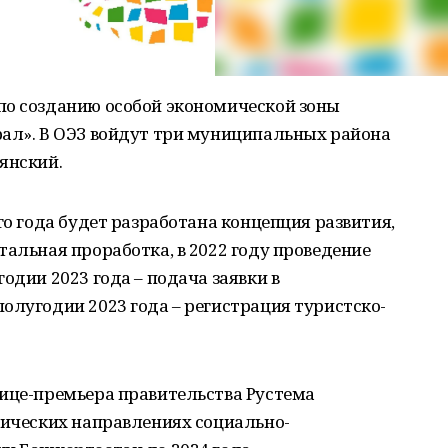
по созданию особой экономической зоны
рал». В ОЭЗ войдут три муниципальных района
янский.
го года будет разработана концепция развития,
тальная проработка, в 2022 году проведение
одии 2023 года – подача заявки в
олугодии 2023 года – регистрация туристско-
вице-премьера правительства Рустема
гических направлениях социально-