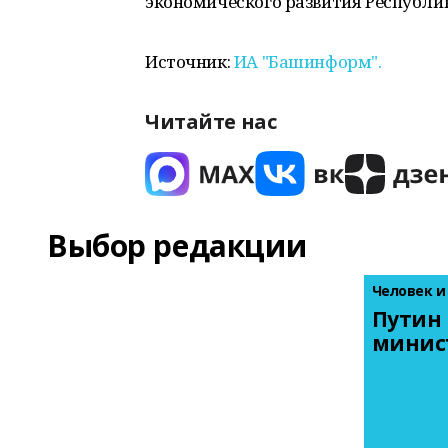
экономического развития Республик
Источник:
ИА "Башинформ".
Читайте нас
Выбор редакции
Человек и
Путин 
минис