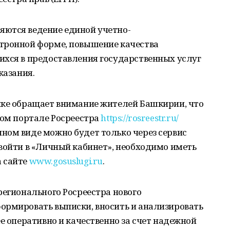
ются ведение единой учетно-
тронной форме, повышение качества
ихся в предоставления государственных услуг
казания.
ике обращает внимание жителей Башкирии, что
ном портале Росреестра
https://rosreestr.ru/
ном виде можно будет только через сервис
войти в «Личный кабинет», необходимо иметь
 сайте
www.gosuslugi.ru
.
регионального Росреестра нового
ормировать выписки, вносить и анализировать
е оперативно и качественно за счет надежной