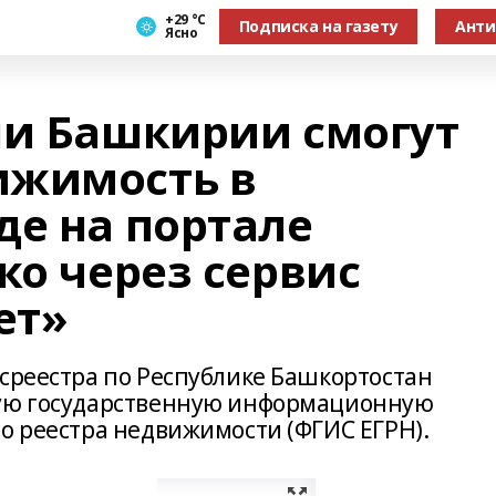
+29 °С
Подписка на газету
Анти
Ясно
ли Башкирии смогут
ижимость в
де на портале
ко через сервис
ет»
осреестра по Республике Башкортостан
ную государственную информационную
го реестра недвижимости (ФГИС ЕГРН).