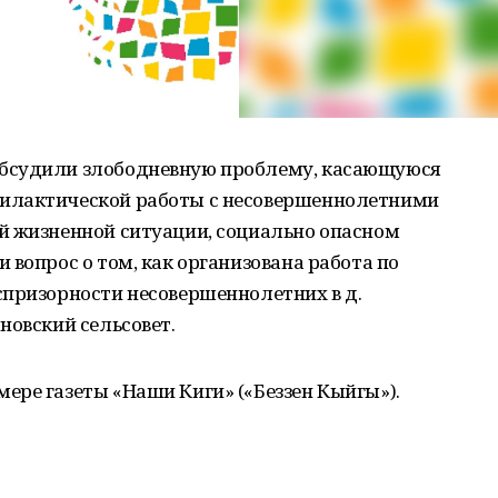
бсудили злободневную проблему, касающуюся
илактической работы с несовершеннолетними
й жизненной ситуации, социально опасном
 вопрос о том, как организована работа по
спризорности несовершеннолетних в д.
новский сельсовет.
ере газеты «Наши Киги» («Беззен Кыйгы»).