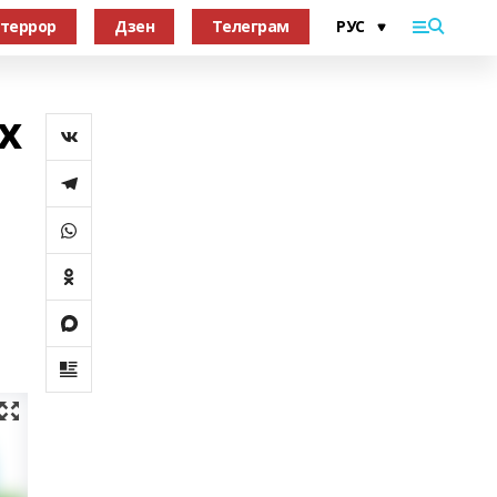
террор
Дзен
Телеграм
х