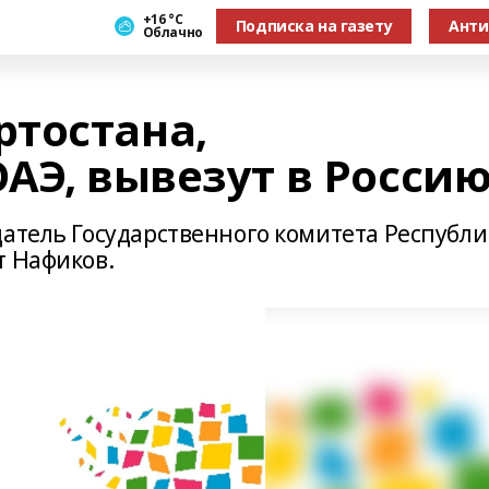
+16 °С
Подписка на газету
Анти
Облачно
тостана,
АЭ, вывезут в Росси
датель Государственного комитета Республ
т Нафиков.