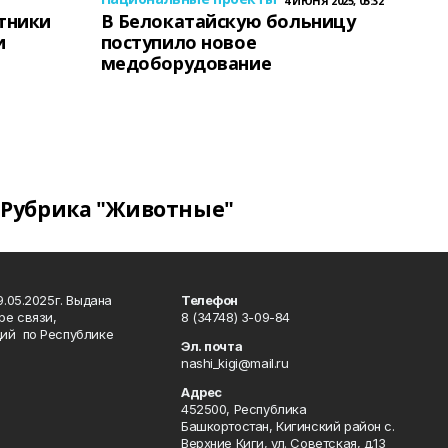
4 ИЮНЯ 2025, 05:32
тники
В Белокатайскую больницу
и
поступило новое
медоборудование
Рубрика "Животные"
.05.2025г. Выдана
Телефон
ре связи,
8 (34748) 3-09-84
ий по Республике
Эл. почта
nashi_kigi@mail.ru
Адрес
452500, Республика
Башкортостан, Кигинский район с.
Верхние Киги, ул. Советская, д.13