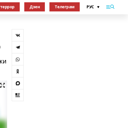
террор
Дзен
Телеграм
ю
ики