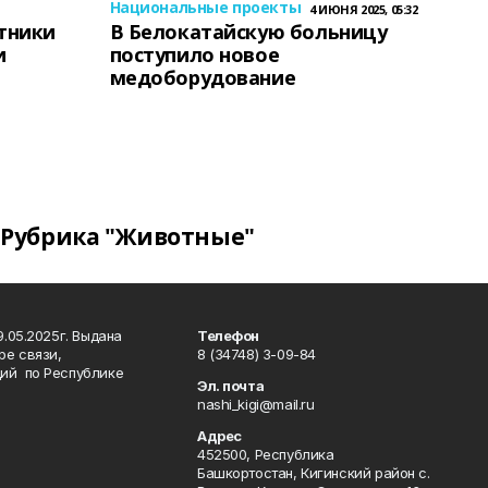
Национальные проекты
4 ИЮНЯ 2025, 05:32
тники
В Белокатайскую больницу
и
поступило новое
медоборудование
Рубрика "Животные"
.05.2025г. Выдана
Телефон
ре связи,
8 (34748) 3-09-84
ий по Республике
Эл. почта
nashi_kigi@mail.ru
Адрес
452500, Республика
Башкортостан, Кигинский район с.