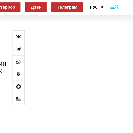
террор
Дзен
Телеграм
ин
х