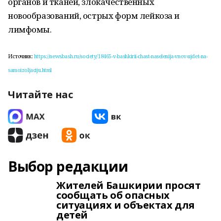
органов и тканей, злокачественных
новообразований, острых форм лейкоза и
лимфомы.
Источник:
https://newsbash.ru/society/18465-v-bashkirii-chast-naselenija-vnov-ujdet-na-
samoizoljaciju.html
Читайте нас
Выбор редакции
Жителей Башкирии просят
сообщать об опасных
ситуациях и объектах для
детей